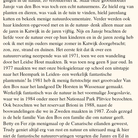
Jansje van den Bos was toch een echt natuurmens. Ze hield erg van
planten en dieren, was vaak in de tuin te vinden, hield jarenlang
katten en bekeek menige natuurdocumentaire. Verder werden ook
haar kinderen opgevoed met en in de natuur- denk alleen maar aan
de jaren in Katwijk in de jaren vijftig. Nijs en Jansje brachten de
liefde voor de natuur over op hun kinderen en in de jaren zestig heb
ook ik met mijn ouders menige zomer in Katwijk doorgebracht;
zon, zee, strand en duinen. Het eerste feit dat ik over een
natuurervaring neerpende was uit 1971, toen we een wandeling
door het Leidse Hout maakten. Ik was toen nog geen 8 jaar oud. In
1977 maakten we met onze biologieleraar op school een uitstapje
naar het Heempark in Leiden- een werkelijk fantastische
plantentuin! In 1981 heb ik menig fietstochtje met grootvader Van
den Bos naar het landgoed De Horsten in Wassenaar gemaakt.
Werkelijk fantastisch was de natuur in het voormalige Joegoslavie,
waar we in 1984 onder meer het Nationaal Park Plitvice bezochten.
Ook bezochten we het reservaat Brioni in 1988, naast de
boswandelingen die we in Zweden maakten in 1987. Zoals gezegd
is de hele familie Van den Bos een familie die om natuur geeft.
Betty en Fer zijn menigmaal op de Canarische eilanden geweest,
Trudy geniet altijd erg van rust en natuur en uiteraard mag ik hier
niet de fantastische natuurervaringen vergeten die Janny en Ed in