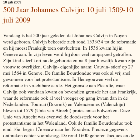
10 juli 2009
500 Jaar Johannes Calvijn: 10 juli 1509-10
juli 2009
Vandaag is het 500 jaar geleden dat Johannes Calvijn in Noyon
werd geboren. Calvijn bekeerde zich rond 1533/34 tot de reformatie
en hij moest Frankrijk toen ontvluchten. In 1536 kwam hij in
Geneve aan. In zijn leven werd hij door veel rampspoed getroffen.
Zijn kind stierf kort na de geboorte en na 8 jaar huwelijk kwam zijn
vrouw te overlijden. Calvijn- eigenlijke naam: Cauvin- stierf op 27
mei 1564 in Geneve. De familie Bourdonduc was ook al vrij snel
gewonnen voor het protestantisme. In Henegouwen viel de
reformatie in vruchtbare aarde. Het grensde aan Picardie, waar
Calvijn ook vandaan kwam en bovendien grensde het aan Frankrijk,
waar de reformatie ook al veel vroeger op gang kwam dan in de
Nederlanden. Tournai (Doornik) en Valenciennes (Valenchijn)
bleven tot 1579 (Unie van Atrecht) protestantse bolwerken. Deze
Unie van Atrecht was evenwel de doodssteek voor het
protestantisme in het Walenland. Ook de familie Bourdonduc trok
eind 16e- begin 17e eeuw naar het Noorden. Precieze gegevens
ontbreken echter vooralsnog. De rond 1600 geboren Jacques en de