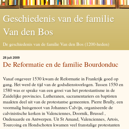
Geschiedenis van de familie
Van den Bos
De geschiedenis van de familie Van den Bos (1200-heden)
28 juli 2009
De Reformatie en de familie Bourdonduc
Vanaf ongeveer 1530 kwam de Reformatie in Frankrijk goed op
gang. Het werd de tijd van de godsdienstoorlogen. Tussen 1550 en
1580 was er sprake van een groei van het protestantisme in de
Zuidelijke provincies. Lutheranen, sacramentariers en baptisten
maakten deel uit van de protestantse gemeenten. Pierre Brully, een
voormalig huisgenoot van Johannes Calvijn, organiseerde de
calvinistische kerken in Valenciennes, Doornik, Brussel ,
Oudenaarde en Antwerpen. Uit St Amand, Valenciennes, Artois,
Tourcoing en Hondschoten kwamen veel franstalige protestanten