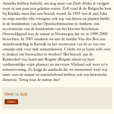
Amerika hebben beleefd, om nog maar van Zuid-Afrika te zwijgen
waar ze een paar jaar geleden waren. Zelf vond ik de Belgische kust
bij Knokke meer dan een bezoek waard. In 1995 was ik met John
en mijn moeder (die overigens ook erg van dieren en planten hield)
in de kruidentuin van het Openluchtmuseum in Arnhem- een
reconstructie van de kruidentuin van het klooster Reichenau.
Overweldigend was de natuur in Noorwegen dat we in 1999-2000
bezochten. In 2007 maakten we met de familie Van den Bos een
strandwandeling in Katwijk na het verstrooien van de as van ons
omaatje-stuk voor stuk natuurmensen. Colette zei er laatst zelfs over
te denken om boswachter te worden!! Het bezoek aan de
Keukenhof was laatst met Brigitte (Brigitte tekent op heel
verdienstelijke wijze planten) en mevrouw Vlieland ook weer zo'n
natuurervaring. Zo krijgt de aandacht die we momenteel weer wat
meer voor de natuur en natuurbehoud hebben ook een historische
dimensie. Terug naar de natuur dus!
Danny
op
16:41
Delen