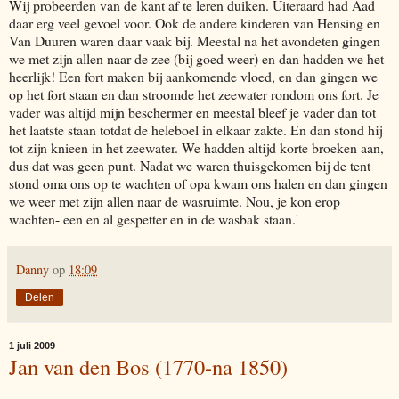
Wij probeerden van de kant af te leren duiken. Uiteraard had Aad
daar erg veel gevoel voor. Ook de andere kinderen van Hensing en
Van Duuren waren daar vaak bij. Meestal na het avondeten gingen
we met zijn allen naar de zee (bij goed weer) en dan hadden we het
heerlijk! Een fort maken bij aankomende vloed, en dan gingen we
op het fort staan en dan stroomde het zeewater rondom ons fort. Je
vader was altijd mijn beschermer en meestal bleef je vader dan tot
het laatste staan totdat de heleboel in elkaar zakte. En dan stond hij
tot zijn knieen in het zeewater. We hadden altijd korte broeken aan,
dus dat was geen punt. Nadat we waren thuisgekomen bij de tent
stond oma ons op te wachten of opa kwam ons halen en dan gingen
we weer met zijn allen naar de wasruimte. Nou, je kon erop
wachten- een en al gespetter en in de wasbak staan.'
Danny
op
18:09
Delen
1 juli 2009
Jan van den Bos (1770-na 1850)