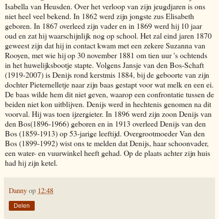
Isabella van Heusden. Over het verloop van zijn jeugdjaren is ons
niet heel veel bekend. In 1862 werd zijn jongste zus Elisabeth
geboren. In 1867 overleed zijn vader en in 1869 werd hij 10 jaar
oud en zat hij waarschijnlijk nog op school. Het zal eind jaren 1870
geweest zijn dat hij in contact kwam met een zekere Suzanna van
Rooyen, met wie hij op 30 november 1881 om tien uur 's ochtends
in het huwelijksbootje stapte. Volgens Jansje van den Bos-Schaft
(1919-2007) is Denijs rond kerstmis 1884, bij de geboorte van zijn
dochter Pieternelletje naar zijn baas gestapt voor wat melk en een ei.
De baas wilde hem dit niet geven, waarop een confrontatie tussen de
beiden niet kon uitblijven. Denijs werd in hechtenis genomen na dit
voorval. Hij was toen ijzergieter. In 1896 werd zijn zoon Denijs van
den Bos(1896-1966) geboren en in 1913 overleed Denijs van den
Bos (1859-1913) op 53-jarige leeftijd. Overgrootmoeder Van den
Bos (1899-1992) wist ons te melden dat Denijs, haar schoonvader,
een water- en vuurwinkel heeft gehad. Op de plaats achter zijn huis
had hij zijn ketel.
Danny
op
12:48
Delen