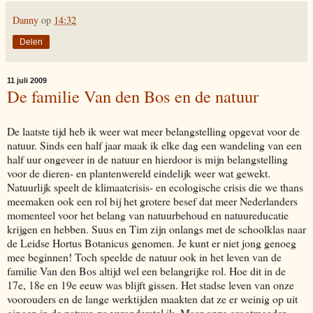
Danny
op
14:32
Delen
11 juli 2009
De familie Van den Bos en de natuur
De laatste tijd heb ik weer wat meer belangstelling opgevat voor de
natuur. Sinds een half jaar maak ik elke dag een wandeling van een
half uur ongeveer in de natuur en hierdoor is mijn belangstelling
voor de dieren- en plantenwereld eindelijk weer wat gewekt.
Natuurlijk speelt de klimaatcrisis- en ecologische crisis die we thans
meemaken ook een rol bij het grotere besef dat meer Nederlanders
momenteel voor het belang van natuurbehoud en natuureducatie
krijgen en hebben. Suus en Tim zijn onlangs met de schoolklas naar
de Leidse Hortus Botanicus genomen. Je kunt er niet jong genoeg
mee beginnen! Toch speelde de natuur ook in het leven van de
familie Van den Bos altijd wel een belangrijke rol. Hoe dit in de
17e, 18e en 19e eeuw was blijft gissen. Het stadse leven van onze
voorouders en de lange werktijden maakten dat ze er weinig op uit
gingen in de natuur, zo veronderstel ik. Maar onze grootmoeder