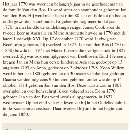
Het jaar 1770 was weer een belangrijk jaar in de geschiedenis van
de familie Van den Bos. Er werd weer een stamhouder geboren: Jan
van den Bos. Hij werd maar liefst ruim 80 jaar en is de tot op heden
oudst geworden stamhouder. Er gebeurde nog meer in dat jaar
1770; in mei landde de ontdekkingsreiziger James Cook voor de
tweede keer in Australie en Marie Antoinette huwde in 1770 met de
latere Lodewijk XVI. Op 17 december 1770 werd Ludwig van
Beethoven geboren, hij overleed in 1827. Jan van den Bos (1770-na
1850) huwde in 1797 met Maria Taverne die overigens ook in 1827
overleed. Zij was ook een tijdgenoot van Beethoven. Eind 18e eeuw
kregen Jan en Maria hun eerste kinderen: Adriana, gedoopt op 13
augustus 1797 en Anna, gedoopt op 7 oktober 1798. Zoon Willem
werd in het jaar 1800 geboren en op 30 maart van dat jaar gedoopt
Daarna werden nog eens 9 kinderen geboren, onder wie de op 14
oktober 1814 geboren Jan van den Bos. Deze laatste zou in 1867
overlijden en over hem schrijf ik een volgend keer. De in 1770
geboren Jan van den Bos werd -zoals al opgemerkt- in 1827
weduwnaar. Op het eind van zijn leven zat hij in het Oudeliedenhuis
in de Kaarsenmakersstraat. Daar overleed hij ook in het begin van
de jaren 1850.