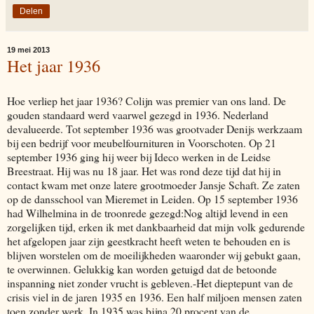
Delen
19 mei 2013
Het jaar 1936
Hoe verliep het jaar 1936? Colijn was premier van ons land. De
gouden standaard werd vaarwel gezegd in 1936. Nederland
devalueerde. Tot september 1936 was grootvader Denijs werkzaam
bij een bedrijf voor meubelfournituren in Voorschoten. Op 21
september 1936 ging hij weer bij Ideco werken in de Leidse
Breestraat. Hij was nu 18 jaar. Het was rond deze tijd dat hij in
contact kwam met onze latere grootmoeder Jansje Schaft. Ze zaten
op de dansschool van Mieremet in Leiden. Op 15 september 1936
had Wilhelmina in de troonrede gezegd:Nog altijd levend in een
zorgelijken tijd, erken ik met dankbaarheid dat mijn volk gedurende
het afgelopen jaar zijn geestkracht heeft weten te behouden en is
blijven worstelen om de moeilijkheden waaronder wij gebukt gaan,
te overwinnen. Gelukkig kan worden getuigd dat de betoonde
inspanning niet zonder vrucht is gebleven.-Het dieptepunt van de
crisis viel in de jaren 1935 en 1936. Een half miljoen mensen zaten
toen zonder werk. In 1935 was bijna 20 procent van de