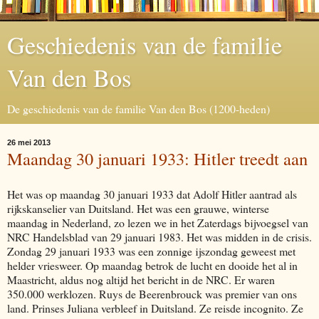
Geschiedenis van de familie
Van den Bos
De geschiedenis van de familie Van den Bos (1200-heden)
26 mei 2013
Maandag 30 januari 1933: Hitler treedt aan
Het was op maandag 30 januari 1933 dat Adolf Hitler aantrad als
rijkskanselier van Duitsland. Het was een grauwe, winterse
maandag in Nederland, zo lezen we in het Zaterdags bijvoegsel van
NRC Handelsblad van 29 januari 1983. Het was midden in de crisis.
Zondag 29 januari 1933 was een zonnige ijszondag geweest met
helder vriesweer. Op maandag betrok de lucht en dooide het al in
Maastricht, aldus nog altijd het bericht in de NRC. Er waren
350.000 werklozen. Ruys de Beerenbrouck was premier van ons
land. Prinses Juliana verbleef in Duitsland. Ze reisde incognito. Ze