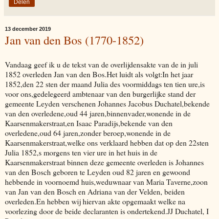
Delen
13 december 2019
Jan van den Bos (1770-1852)
Vandaag geef ik u de tekst van de overlijdensakte van de in juli
1852 overleden Jan van den Bos.Het luidt als volgt:In het jaar
1852,den 22 sten der maand Julia des voormiddags ten tien ure,is
voor ons,gedelegeerd ambtenaar van den burgerlijke stand der
gemeente Leyden verschenen Johannes Jacobus Duchatel,bekende
van den overledene,oud 44 jaren,binnenvader,wonende in de
Kaarsenmakerstraat,en Isaac Paradijs,bekende van den
overledene,oud 64 jaren,zonder beroep,wonende in de
Kaarsenmakerstraat,welke ons verklaard hebben dat op den 22sten
Julia 1852,s morgens ten vier ure in het huis in de
Kaarsenmakerstraat binnen deze gemeente overleden is Johannes
van den Bosch geboren te Leyden oud 82 jaren en gewoond
hebbende in voornoemd huis,weduwnaar van Maria Taverne,zoon
van Jan van den Bosch en Adriana van der Velden, beiden
overleden.En hebben wij hiervan akte opgemaakt welke na
voorlezing door de beide declaranten is ondertekend.JJ Duchatel, I