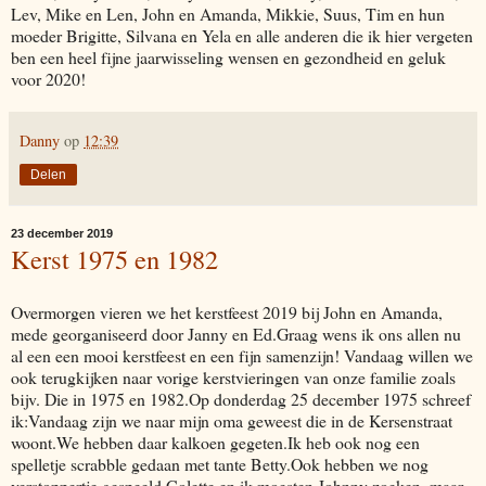
Lev, Mike en Len, John en Amanda, Mikkie, Suus, Tim en hun
moeder Brigitte, Silvana en Yela en alle anderen die ik hier vergeten
ben een heel fijne jaarwisseling wensen en gezondheid en geluk
voor 2020!
Danny
op
12:39
Delen
23 december 2019
Kerst 1975 en 1982
Overmorgen vieren we het kerstfeest 2019 bij John en Amanda,
mede georganiseerd door Janny en Ed.Graag wens ik ons allen nu
al een een mooi kerstfeest en een fijn samenzijn! Vandaag willen we
ook terugkijken naar vorige kerstvieringen van onze familie zoals
bijv. Die in 1975 en 1982.Op donderdag 25 december 1975 schreef
ik:Vandaag zijn we naar mijn oma geweest die in de Kersenstraat
woont.We hebben daar kalkoen gegeten.Ik heb ook nog een
spelletje scrabble gedaan met tante Betty.Ook hebben we nog
verstoppertje gespeeld.Colette en ik moesten Johnny zoeken, maar