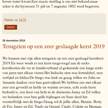
boven water kwam.Een exacte sterfdag is ons niet bekend,maar
zeker is dat hij tussen 31 juli en 7 augustus 1802 werd begraven.
Danny
op
14:31
Delen
26 december 2019
Terugzien op een zeer geslaagde kerst 2019
We kunnen met zijn allen terugzien op een zeer geslaagd kerstfeest
2019.En weer wordt er een kerst toegevoegd aan de reeks
kerstfeesten die we in familieverband al gedurende een lange reeks
van jaren met elkaar vieren.Het Indische eten was formidabel, zeer
verfijnd en lekker.De bingo was leuk en graag willen we John en
Amanda danken voor hun gastvrijheid.We hebben ons met elkaar
zeer een gevoeld en liefde en warmte ervaren, echt zoals kerst
bedoeld is, een feest van licht in de duisternis.Janny en Ed willen
we bedanken voor hun gulle bijdragen en Suus deed het
voortreffelijk met de bingo.Graag wil ik jullie allen, Hennie, Betty
eb Fer, Janny en Ed, Trudy en Gerard, Cindy, Colette en Herman,