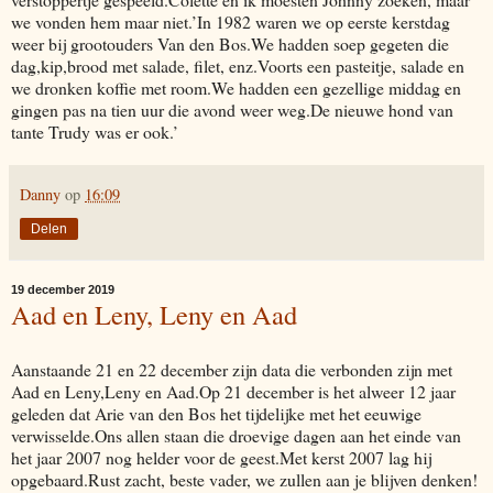
we vonden hem maar niet.’In 1982 waren we op eerste kerstdag
weer bij grootouders Van den Bos.We hadden soep gegeten die
dag,kip,brood met salade, filet, enz.Voorts een pasteitje, salade en
we dronken koffie met room.We hadden een gezellige middag en
gingen pas na tien uur die avond weer weg.De nieuwe hond van
tante Trudy was er ook.’
Danny
op
16:09
Delen
19 december 2019
Aad en Leny, Leny en Aad
Aanstaande 21 en 22 december zijn data die verbonden zijn met
Aad en Leny,Leny en Aad.Op 21 december is het alweer 12 jaar
geleden dat Arie van den Bos het tijdelijke met het eeuwige
verwisselde.Ons allen staan die droevige dagen aan het einde van
het jaar 2007 nog helder voor de geest.Met kerst 2007 lag hij
opgebaard.Rust zacht, beste vader, we zullen aan je blijven denken!