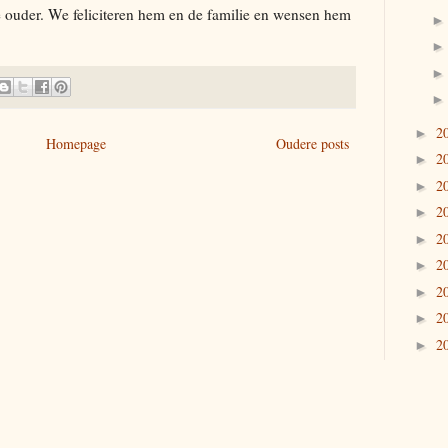
e ouder. We feliciteren hem en de familie en wensen hem
2
►
Homepage
Oudere posts
2
►
2
►
2
►
2
►
2
►
2
►
2
►
2
►