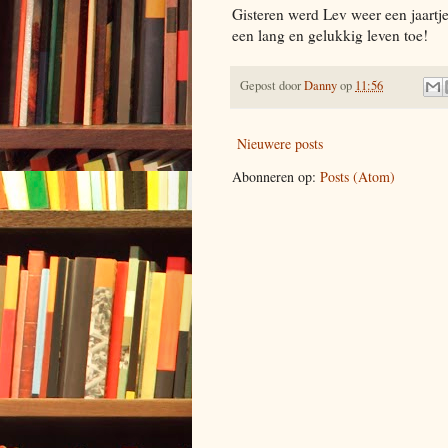
Gisteren werd Lev weer een jaartj
een lang en gelukkig leven toe!
Gepost door
Danny
op
11:56
Nieuwere posts
Abonneren op:
Posts (Atom)