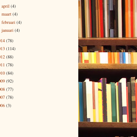
april
(4)
►
maart
(4)
►
februari
(4)
►
januari
(4)
►
014
(78)
013
(114)
012
(88)
011
(78)
010
(84)
009
(92)
008
(77)
007
(78)
006
(3)