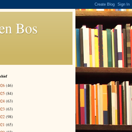
den Bos
chief
026
(46)
025
(84)
024
(63)
023
(63)
022
(98)
021
(65)