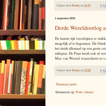
Gepost door
Danny
op
16:53
1 augustus 2015
Derde Wereldoorlog a
De laatste tijd verschijnen er stu
mogelijk al is begonnen. De Grieks
het duidt allemaal op een grote cr
uitlopen. De Paus heeft ook al vo
Max van Weezel waarschuwt er va
Gepost door
Danny
op
15:05
Nieuwere posts
Abonneren op:
Posts (Atom)