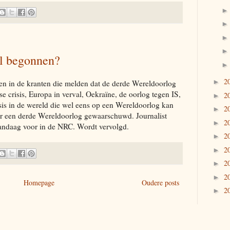
l begonnen?
2
►
kken in de kranten die melden dat de derde Wereldoorlog
e crisis, Europa in verval, Oekraïne, de oorlog tegen IS,
2
►
isis in de wereld die wel eens op een Wereldoorlog kan
2
►
or een derde Wereldoorlog gewaarschuwd. Journalist
2
►
ndaag voor in de NRC. Wordt vervolgd.
2
►
2
►
2
►
2
►
Homepage
Oudere posts
2
►