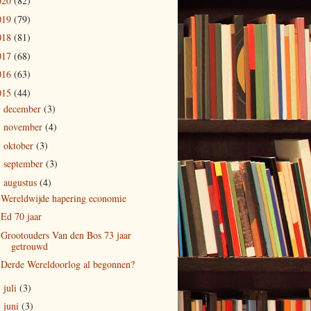
020
(82)
019
(79)
018
(81)
017
(68)
016
(63)
015
(44)
december
(3)
►
november
(4)
►
oktober
(3)
►
september
(3)
►
augustus
(4)
▼
Wereldwijde hapering economie
Ed 70 jaar
Grootouders Van den Bos 73 jaar
getrouwd
Derde Wereldoorlog al begonnen?
juli
(3)
►
juni
(3)
►