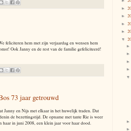
2
►
2
►
2
►
2
►
2
►
2
▼
We feliciteren hem met zijn verjaardag en wensen hem
mst! Ook Janny en de rest van de familie gefeliciteerd!
Bos 73 jaar getrouwd
at Janny en Nijs met elkaar in het huwelijk traden. Dat
nin de bezettingstijd. De opname met tante Rie is weer
 haar in juni 2008, een klein jaar voor haar dood.