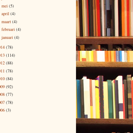
mei
(5)
►
april
(4)
►
maart
(4)
►
februari
(4)
►
januari
(4)
►
014
(78)
013
(114)
012
(88)
011
(78)
010
(84)
009
(92)
008
(77)
007
(78)
006
(3)