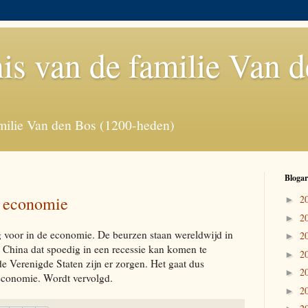
is van de familie Van 
milie Van den Bos (1200-heden)
Blogar
g economie
2
►
2
►
 voor in de economie. De beurzen staan wereldwijd in
2
►
m China dat spoedig in een recessie kan komen te
2
►
e Verenigde Staten zijn er zorgen. Het gaat dus
2
►
economie. Wordt vervolgd.
2
►