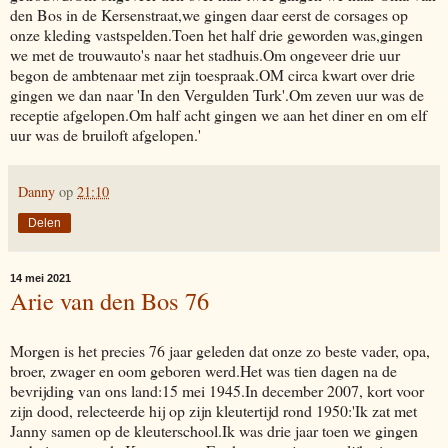
den Bos in de Kersenstraat,we gingen daar eerst de corsages op
onze kleding vastspelden.Toen het half drie geworden was,gingen
we met de trouwauto's naar het stadhuis.Om ongeveer drie uur
begon de ambtenaar met zijn toespraak.OM circa kwart over drie
gingen we dan naar 'In den Vergulden Turk'.Om zeven uur was de
receptie afgelopen.Om half acht gingen we aan het diner en om elf
uur was de bruiloft afgelopen.'
Danny
op
21:10
Delen
14 mei 2021
Arie van den Bos 76
Morgen is het precies 76 jaar geleden dat onze zo beste vader, opa,
broer, zwager en oom geboren werd.Het was tien dagen na de
bevrijding van ons land:15 mei 1945.In december 2007, kort voor
zijn dood, relecteerde hij op zijn kleutertijd rond 1950:'Ik zat met
Janny samen op de kleuterschool.Ik was drie jaar toen we gingen