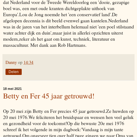
dat Nederland voor de Tweede Wereldoorlog een 'dooie, gezapige
boel was, een met oude kranten dichtgeplakte uithoek van
Europa'.Lou de Jong noemde het 'een conservatief land'.De
afgelopen decennia is dit beeld evenwel gaan kantelen.Nederland
was in de jaren van het interbellum helemaal niet 'een poel stilstaand
water achter dijk en duin',maar juist in allerlei opzichten uiterst
modern,zeker als het gaat om kunst, techniek, literatuur en
massacultuur. Met dank aan Rob Hartmans.
Danny
op
14:34
Delen
18 mei 2021
Betty en Fer 45 jaar getrouwd!
Op 20 mei zijn Betty en Fer precies 45 jaar getrouwd.Ze huwden op
20 mei 1976.We feliciteren het bruidspaar en wensen hen veel geluk
en gezondheid voor de toekomst!Op die bewuste 20e mei 1976
schreef ik het volgende in mijn dagboek:'Vandaag is mijn tante
getrouwd.Om ongeveer tien over half twee gingen we naar Oma van