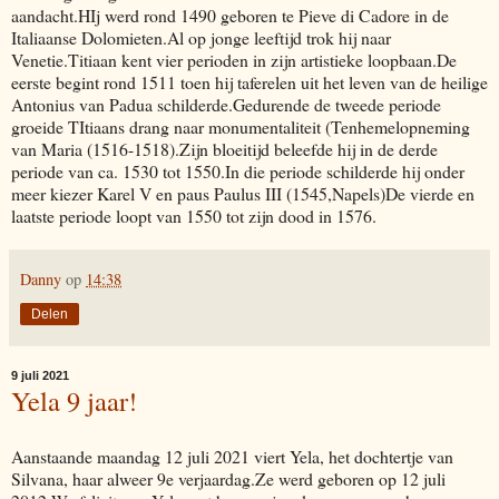
aandacht.HIj werd rond 1490 geboren te Pieve di Cadore in de
Italiaanse Dolomieten.Al op jonge leeftijd trok hij naar
Venetie.Titiaan kent vier perioden in zijn artistieke loopbaan.De
eerste begint rond 1511 toen hij taferelen uit het leven van de heilige
Antonius van Padua schilderde.Gedurende de tweede periode
groeide TItiaans drang naar monumentaliteit (Tenhemelopneming
van Maria (1516-1518).Zijn bloeitijd beleefde hij in de derde
periode van ca. 1530 tot 1550.In die periode schilderde hij onder
meer kiezer Karel V en paus Paulus III (1545,Napels)De vierde en
laatste periode loopt van 1550 tot zijn dood in 1576.
Danny
op
14:38
Delen
9 juli 2021
Yela 9 jaar!
Aanstaande maandag 12 juli 2021 viert Yela, het dochtertje van
Silvana, haar alweer 9e verjaardag.Ze werd geboren op 12 juli