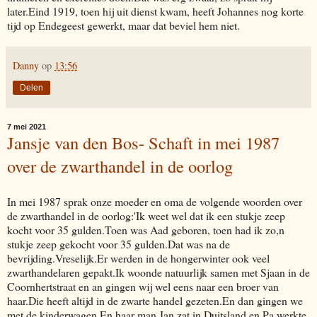
later.Eind 1919, toen hij uit dienst kwam, heeft Johannes nog korte
tijd op Endegeest gewerkt, maar dat beviel hem niet.
Danny
op
13:56
Delen
7 mei 2021
Jansje van den Bos- Schaft in mei 1987
over de zwarthandel in de oorlog
In mei 1987 sprak onze moeder en oma de volgende woorden over
de zwarthandel in de oorlog:'Ik weet wel dat ik een stukje zeep
kocht voor 35 gulden.Toen was Aad geboren, toen had ik zo,n
stukje zeep gekocht voor 35 gulden.Dat was na de
bevrijding.Vreselijk.Er werden in de hongerwinter ook veel
zwarthandelaren gepakt.Ik woonde natuurlijk samen met Sjaan in de
Coornhertstraat en an gingen wij wel eens naar een broer van
haar.Die heeft altijd in de zwarte handel gezeten.En dan gingen we
met de kinderwagen.En haar man Jan zat in Duitsland en Pa werkte