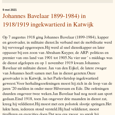
9 mei 2021
Johannes Bavelaar 1899-1984) in
1918/1919 ingekwartierd in Katwijk
Op 7 augustus 1918 ging Johannes Bavelaar (1899-1984), kapper
en grootvader, in militaire dienst.In verband met de mobilisatie werd
hij vervroegd opgeroepen.Hij werd al snel dienstkapper en later
oppasser bij een zoon van Abraham Kuyper, de ARP- politicus en
premier van ons land van 1901 tot 1905.Na vier uur ' s middags was
de dienst afgelopen en op 1 november 1919 kwam Johannes
Bavelaar uit militaire dienst. Jan van den Eijkel, de latere zwager
van Johannes heeft samen met Jan in dienst gezeten.Onze
grootvader is in Katwijk, in het Parlevlietslop ingekwartierd
geweest.Voor herhalingsoefeningen moest hij zich in de loop van de
jaren '20 melden in onder meer Hilversum en Ede. Die oefeningen
duurden ongeveer twee weken.Jan Bavelaar had nog nooit aan sport
gedaan.Eind 1918, toen Jan ongeveer drie maanden in dienst zat,
kreeg hij velddienst.Hij moest met een polsstok slootje springen.Het
lukte hem, iedereen stond versteld.Hij had velddienst, moest
tirailleren en exercities doen.Dat was erg zwaar, zo sprak hij