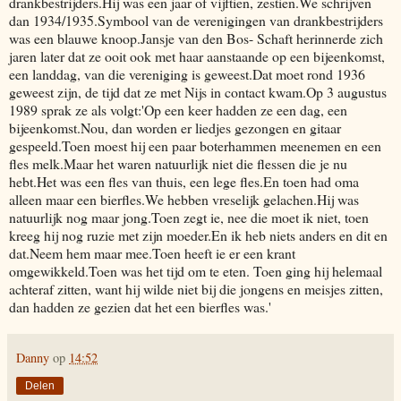
drankbestrijders.Hij was een jaar of vijftien, zestien.We schrijven
dan 1934/1935.Symbool van de verenigingen van drankbestrijders
was een blauwe knoop.Jansje van den Bos- Schaft herinnerde zich
jaren later dat ze ooit ook met haar aanstaande op een bijeenkomst,
een landdag, van die vereniging is geweest.Dat moet rond 1936
geweest zijn, de tijd dat ze met Nijs in contact kwam.Op 3 augustus
1989 sprak ze als volgt:'Op een keer hadden ze een dag, een
bijeenkomst.Nou, dan worden er liedjes gezongen en gitaar
gespeeld.Toen moest hij een paar boterhammen meenemen en een
fles melk.Maar het waren natuurlijk niet die flessen die je nu
hebt.Het was een fles van thuis, een lege fles.En toen had oma
alleen maar een bierfles.We hebben vreselijk gelachen.Hij was
natuurlijk nog maar jong.Toen zegt ie, nee die moet ik niet, toen
kreeg hij nog ruzie met zijn moeder.En ik heb niets anders en dit en
dat.Neem hem maar mee.Toen heeft ie er een krant
omgewikkeld.Toen was het tijd om te eten. Toen ging hij helemaal
achteraf zitten, want hij wilde niet bij die jongens en meisjes zitten,
dan hadden ze gezien dat het een bierfles was.'
Danny
op
14:52
Delen