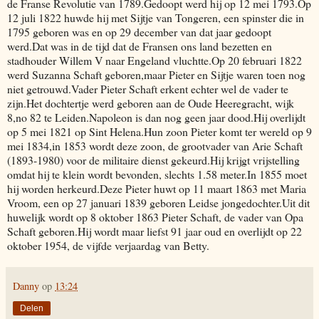
de Franse Revolutie van 1789.Gedoopt werd hij op 12 mei 1793.Op
12 juli 1822 huwde hij met Sijtje van Tongeren, een spinster die in
1795 geboren was en op 29 december van dat jaar gedoopt
werd.Dat was in de tijd dat de Fransen ons land bezetten en
stadhouder Willem V naar Engeland vluchtte.Op 20 februari 1822
werd Suzanna Schaft geboren,maar Pieter en Sijtje waren toen nog
niet getrouwd.Vader Pieter Schaft erkent echter wel de vader te
zijn.Het dochtertje werd geboren aan de Oude Heeregracht, wijk
8,no 82 te Leiden.Napoleon is dan nog geen jaar dood.Hij overlijdt
op 5 mei 1821 op Sint Helena.Hun zoon Pieter komt ter wereld op 9
mei 1834,in 1853 wordt deze zoon, de grootvader van Arie Schaft
(1893-1980) voor de militaire dienst gekeurd.Hij krijgt vrijstelling
omdat hij te klein wordt bevonden, slechts 1.58 meter.In 1855 moet
hij worden herkeurd.Deze Pieter huwt op 11 maart 1863 met Maria
Vroom, een op 27 januari 1839 geboren Leidse jongedochter.Uit dit
huwelijk wordt op 8 oktober 1863 Pieter Schaft, de vader van Opa
Schaft geboren.Hij wordt maar liefst 91 jaar oud en overlijdt op 22
oktober 1954, de vijfde verjaardag van Betty.
Danny
op
13:24
Delen