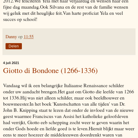
2012.We feliciteren Yela met haar verjaardag en wensen haar een
fijne dag maandag.Ook Silvana en de rest van de familie wensen
wij geluk met dit heuglijke feit.Van harte proficiat Yela en veel
succes op school!
Danny
op
11:55
Delen
4 juli 2021
Giotto di Bondone (1266-1336)
Vandaag wil ik een belangrijke Italiaanse Renaissance schilder
onder uw aandacht brengen.Het gaat om Giotto die leefde van 1266
tot 1336.Hij was niet alleen schilder, maar ook beeldhouwer en
bouwmeester.In het boek 'Kunstschatten van alle tijden' van Dr.
John B. Knipping staat te lezen dat onder de invloed van de nieuwe
geest waarmee Franciscus van Assisi het katholieke geloofsleven
had verrijkt, Giotto eeb schepping zocht weer te geven waarin het
onder Gods hoede en liefde goed is te leven.Hieruit blijkt maar weer
eens te meer hoezeer de middeleeuwen doordrenkt waren van