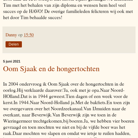
Tim met het behalen van zijn diploma en wensen hem heel veel
succes op de HAVO! De overige familieleden felicteren wij ook met
het door Tim behaalde succes!
Danny
op
15:50
Delen
5 juni 2021
Oom Sjaak en de hongertochten
In 2004 ondervroeg ik Oom Sjaak over de hongertochten in de
oorlog.Hij verklaarde daarover:'Ja, ook met je opa.Naar Noord-
HOlland.Dat is in 1944 geweest.Tien dagen of een week voor de
kerst.In 1944.Naar Noord-Holland ja.Met de bakfiets.En toen zijn
we overgevaren over het Noordzeekanaal.Van IJmuiden naar de
overkant, naar Beverwijk.Van Beverwijk zijn we toen in de
Wieringermeer trechtgekomen,bij boeren.Ja, we hebben vier boeren
gevraagd en toen mochten we niet en bij de vijfde boer was het
raak.Daar mochten we slapen en omdat we ietsje te ruilen hadden,