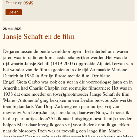
Danny
op
08:49
Delen
28 mei 2021
Jansje Schaft en de film
De jaren tussen de beide wereldoorlogen - het interbellum- waren
jaren waarin radio en film steeds belangrijker werden.Het was de
tijd waarin Jansje Schaft (1919-2007) opgroeide.Zij hield ervan van
het wonder van de film te genieten in die tijd.Zo maakte Marlene
Dietrich in 1930 in Berlijn furore met de film 'Der blaue
Engel'.Greta Garbo was ook een ster in die vooroorlogse jaren en in
Amerika had Charlie Chaplin een roemrijke filmcarriere.Het was in
1938 dat onze moeder en (over)grootmoeder Jansje Schaft de film
'Marie- Antoinette' ging bekijken in een Leidse bioscoop.Ze werkte
toen bij tandarts Van Dorp.Ze kreeg een paar uurtjes vrij van
mevrouw Van Dorp.Jansje, jaren later, daarover:'Nou,wat moest ik
in die paar uurtjes doen?Als ik naar huisging,moest ik mijn moeder
helpen.Maar daar kreeg ik geen vrij voor.Ik denk nou,ik ga lekker
naar de bioscoop.Toen was er toevallig een lange film:'Marie-
Antoinette'.Dat was zo'n goeie film,maar hij liep een beetje uit.Maar