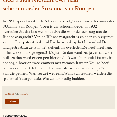
schoonmoeder Suzanna van Rooijen
In 1990 sprak Geertruida NIevaart als volgt over haar schoonmoeder
SUzanna van Rooijen: Toen is uw schoonmoeder in 1932
overleden.Ja, dat kan wel zoiets.En die woonde toen nog aan de
Binnenvestgracht? Van de BInnenvestgracht is ze naar zo,n zijstraat
van de Oranjestraat verhuisd.En die is ook op het Levendaal.De
Oranjestraat.En ze is in het ziekenhuis overleden.Ze heeft heel lang
in het ziekenhuis gelegen.3 1/2 jaar.En dan werd ze, ja ze had zo,n
buik en dan werd er een pen hier en dat kwam hier eruit.Dat was in
het begin hoor en twee emmers met vermicelli water.Nou ze heeft
een keer die buik laten zien.Die was blauw, blauw van de petten,
van die pennen.Want ze zei wel eens.Want van tevoren werden die
spullen al klaargemaakt.Wat ze dan nodig hadden.
Danny
op
11:38
Delen
4 september 2021