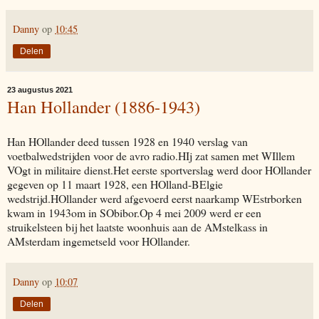
Danny
op
10:45
Delen
23 augustus 2021
Han Hollander (1886-1943)
Han HOllander deed tussen 1928 en 1940 verslag van
voetbalwedstrijden voor de avro radio.HIj zat samen met WIllem
VOgt in militaire dienst.Het eerste sportverslag werd door HOllander
gegeven op 11 maart 1928, een HOlland-BElgie
wedstrijd.HOllander werd afgevoerd eerst naarkamp WEstrborken
kwam in 1943om in SObibor.Op 4 mei 2009 werd er een
struikelsteen bij het laatste woonhuis aan de AMstelkass in
AMsterdam ingemetseld voor HOllander.
Danny
op
10:07
Delen