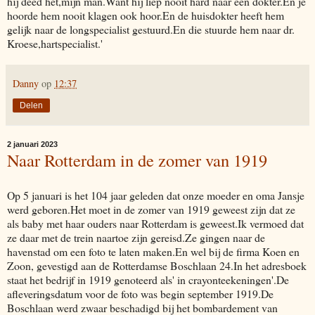
hij deed het,mijn man.Want hij liep nooit hard naar een dokter.En je
hoorde hem nooit klagen ook hoor.En de huisdokter heeft hem
gelijk naar de longspecialist gestuurd.En die stuurde hem naar dr.
Kroese,hartspecialist.'
Danny
op
12:37
Delen
2 januari 2023
Naar Rotterdam in de zomer van 1919
Op 5 januari is het 104 jaar geleden dat onze moeder en oma Jansje
werd geboren.Het moet in de zomer van 1919 geweest zijn dat ze
als baby met haar ouders naar Rotterdam is geweest.Ik vermoed dat
ze daar met de trein naartoe zijn gereisd.Ze gingen naar de
havenstad om een foto te laten maken.En wel bij de firma Koen en
Zoon, gevestigd aan de Rotterdamse Boschlaan 24.In het adresboek
staat het bedrijf in 1919 genoteerd als' in crayonteekeningen'.De
afleveringsdatum voor de foto was begin september 1919.De
Boschlaan werd zwaar beschadigd bij het bombardement van