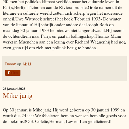
'30 toen het politieke klimaat verkilde,maar het culturele leven in
Parijs,Berlijn,Ticino en aan de Riviera bruisde.Grote namen uit de
literaire en culturele wereld zetten zich scherp tegen het naderende
onheil.Uwe Wittstock schreef het boek 'Februari 1933- De winter
van de literatuur'.Hij schrijft onder andere dat Joseph Roth op
maandag 30 januari 1933 het nieuws niet langer afwacht.Hij neemt
de ochtendtrein naar Parijs en gaat in ballingschap.Thomas Mann
werkt in Muenchen aan een lezing over Richard Wagner,hij had nog
even geen tijd om zich met politiek bezig te houden.
Danny
op
14:11
Delen
25 januari 2023
Mike jarig
Op 30 januari is Mike jarig.Hij werd geboren op 30 januari 1999 en
wordt dus 24 jaar.We feliciteren hem en wensen hem alle goeds voor
de toekomst!Ook Colette,Herman, Lev en Len gefeliciteerd!