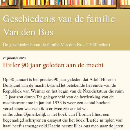
Geschiedenis van de familie
Van den Bos
De geschiedenis van de familie Van den Bos (1200-heden)
26 januari 2023
Hitler 90 jaar geleden aan de macht
Op 30 januari is het precies 90 jaar geleden dat Adolf Hitler in
Duitsland aan de macht kwam.Het betekende het einde van de
Republiek van Weimar en het begin van de Nazidictatuur die ruim
12 jaar zou duren.Ter gelegenheid van de herdenking van de
machtsovername in januari 1933 is weer een aantal boeken
verschenen waarvan ik u er twee zeker niet wil
onthouden.Opmerkelijk is het boek van FLorian Illies, een
begenadigd schrijver en essayist die het boek 'Liefde in tijden van
haat' heeft samengesteld.Daarin neemt Illies ons mee naar de jaren