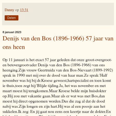
Danny
op
13:31
Delen
8 januari 2023
Denijs van den Bos (1896-1966) 57 jaar van
ons heen
Op 11 januari is het exact 57 jaar geleden dat onze groot-overgroot-
en betovergrootvader Denijs van den Bos (1896-1966) van ons
heenging.Zijn vrouw Geertruida van den Bos-Nievaart (1899-1992)
sprak in 1990 met mij over de dood van haar man.Ze sprak:'Half
november was hij bij dr.Kroese geweest,hartspecialist en toen komt
ie thuis,toen zegt hij:'Blijde tijding.Ja, het was november en met
maart moest hij terugkomen.Maar Kroese belde mijn huisdokter
op.Hij zou met vakantie gaan.Maar als er wat was met Bos,dan
moest hij direct opgenomen worden.Dus die zag al dat de dood
nabij was.Zijn longen en zijn hart.Hij was al een poosje aan het
sukkelen.Ik zeg: En jij gaat nou eens een keertje naar de dokter.En