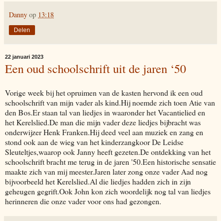
Danny
op
13:18
Delen
22 januari 2023
Een oud schoolschrift uit de jaren ‘50
Vorige week bij het opruimen van de kasten hervond ik een oud
schoolschrift van mijn vader als kind.Hij noemde zich toen Atie van
den Bos.Er staan tal van liedjes in waaronder het Vacantielied en
het Kerelslied.De man die mijn vader deze liedjes bijbracht was
onderwijzer Henk Franken.Hij deed veel aan muziek en zang en
stond ook aan de wieg van het kinderzangkoor De Leidse
Sleuteltjes,waarop ook Janny heeft gezeten.De ontdekking van het
schoolschrift bracht me terug in de jaren '50.Een historische sensatie
maakte zich van mij meester.Jaren later zong onze vader Aad nog
bijvoorbeeld het Kerelslied.Al die liedjes hadden zich in zijn
geheugen gegrift.Ook John kon zich woordelijk nog tal van liedjes
herinneren die onze vader voor ons had gezongen.