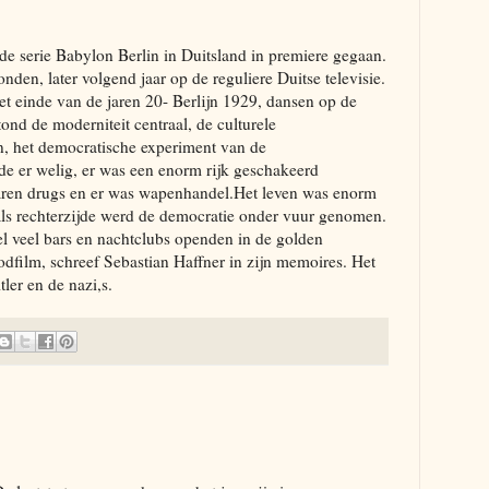
de serie Babylon Berlin in Duitsland in premiere gegaan.
nden, later volgend jaar op de reguliere Duitse televisie.
het einde van de jaren 20- Berlijn 1929, dansen op de
ond de moderniteit centraal, de culturele
n, het democratische experiment van de
e er welig, er was een enorm rijk geschakeerd
waren drugs en er was wapenhandel.Het leven was enorm
 als rechterzijde werd de democratie onder vuur genomen.
l veel bars en nachtclubs openden in de golden
odfilm, schreef Sebastian Haffner in zijn memoires. Het
ler en de nazi,s.