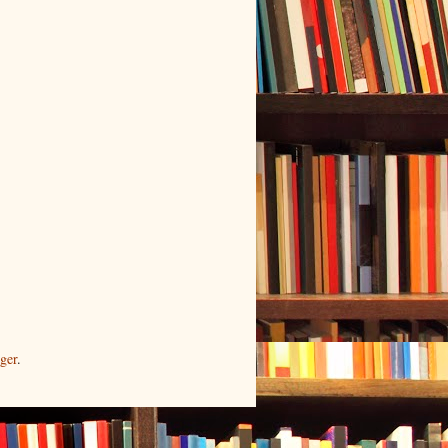
ger
.