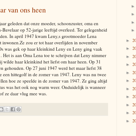
ar van ons heen
 jaar geleden dat onze moeder, schoonzuster, oma en
Bavelaar op 52-jarige leeftijd overleed. Ter gelegenheid
rleden. In april 1947 kwam Leny,s grootmoeder Lena
2
►
t inwonen.Ze zou er tot haar overlijden in november
2
 Os was gek op haar kleinkind Leny en Leny ging vaak
►
e . Het is aan Oma Lena toe te schrijven dat Leny nimmer
2
►
ij wilde haar kleinkind het liefst om haar heen. Op 31
2
►
en gehouden. Op 27 juni 1947 werd het maar liefst 38
2
►
e een hittegolf in de zomer van 1947. Leny was nu twee
2
llen hoe ze speelde in de zomer van 1947. Ze ging altijd
►
stus was het ook nog warm weer. Onduidelijk is wanneer
2
►
 of ze daar vlug mee was.
2
►
2
►
2
►
2
►