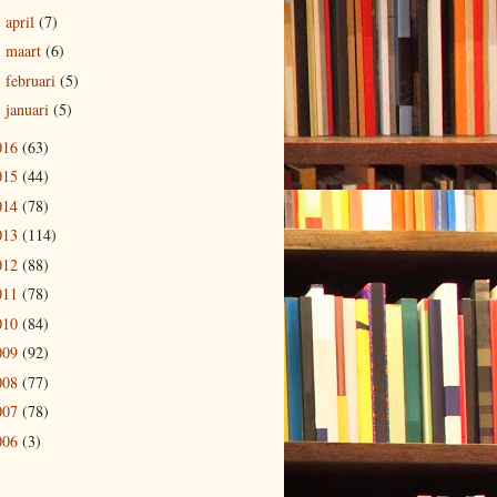
april
(7)
►
maart
(6)
►
februari
(5)
►
januari
(5)
►
016
(63)
015
(44)
014
(78)
013
(114)
012
(88)
011
(78)
010
(84)
009
(92)
008
(77)
007
(78)
006
(3)