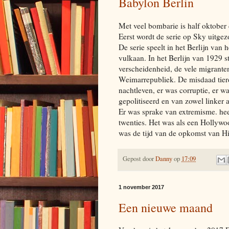
Babylon Berlin
Met veel bombarie is half oktober 
Eerst wordt de serie op Sky uitgezo
De serie speelt in het Berlijn van 
vulkaan. In het Berlijn van 1929 st
verscheidenheid, de vele migrante
Weimarrepubliek. De misdaad tierd
nachtleven, er was corruptie, er 
gepolitiseerd en van zowel linker
Er was sprake van extremisme. hee
twenties. Het was als een Hollywo
was de tijd van de opkomst van Hit
Gepost door
Danny
op
17:09
1 november 2017
Een nieuwe maand