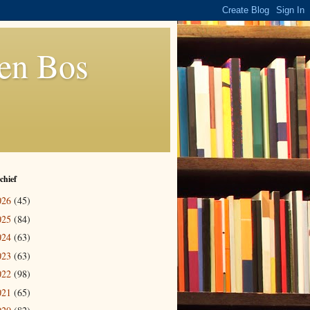
den Bos
chief
026
(45)
025
(84)
024
(63)
023
(63)
022
(98)
021
(65)