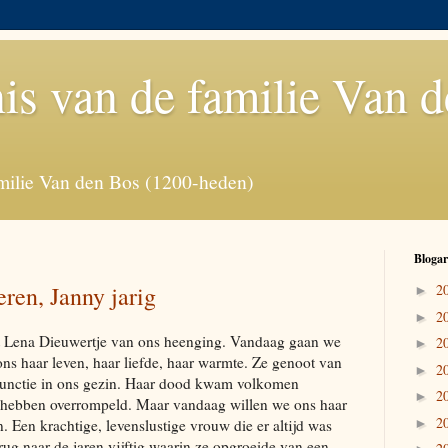
is van de familie Van 
milie Van den Bos (1200-heden)
Blogar
ren, Janny jarig
2
►
2
►
at Lena Dieuwertje van ons heenging. Vandaag gaan we
2
►
ns haar leven, haar liefde, haar warmte. Ze genoot van
2
►
lfunctie in ons gezin. Haar dood kwam volkomen
2
►
 hebben overrompeld. Maar vandaag willen we ons haar
2
n. Een krachtige, levenslustige vrouw die er altijd was
►
g naar de jaren vijftig waarin ze opgroeide van een