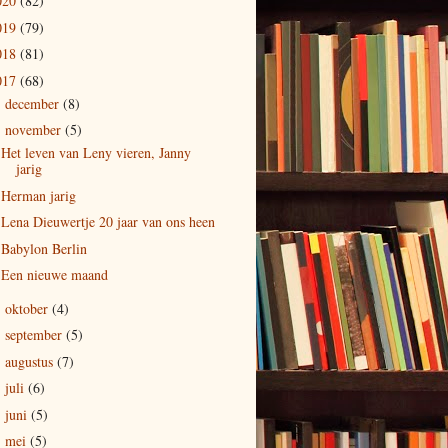
020
(82)
019
(79)
018
(81)
017
(68)
december
(8)
►
november
(5)
▼
Het leven van Leny vieren, Janny
jarig
Herman jarig
Lena Dieuwertje 20 jaar van ons heen
Babylon Berlin
Een nieuwe maand
oktober
(4)
►
september
(5)
►
augustus
(7)
►
juli
(6)
►
juni
(5)
►
mei
(5)
►