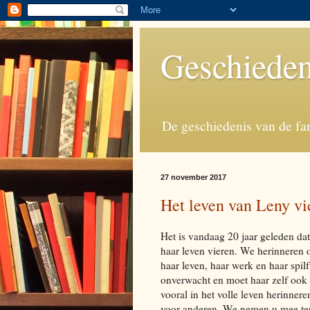
Geschieden
De geschiedenis van de fa
27 november 2017
Het leven van Leny vie
Het is vandaag 20 jaar geleden d
haar leven vieren. We herinneren o
haar leven, haar werk en haar spi
onverwacht en moet haar zelf ook
vooral in het volle leven herinnere
voor anderen. We nemen u mee teru