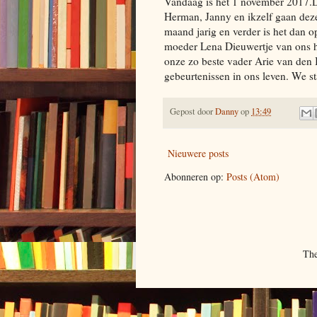
Vandaag is het 1 november 2017.De
Herman, Janny en ikzelf gaan deze
maand jarig en verder is het dan o
moeder Lena Dieuwertje van ons he
onze zo beste vader Arie van den B
gebeurtenissen in ons leven. We st
Gepost door
Danny
op
13:49
Nieuwere posts
Abonneren op:
Posts (Atom)
The