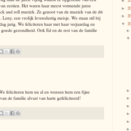
2
►
 van zestien. Het waren haar meest vormende jaren
2
►
ck and roll muziek. Ze genoot van de muziek van de dit
2
►
Leny, een vrolijk levenslustig meisje. We staan stil bij
2
ag jarig. We feliciteren haar met haar verjaardag en
▼
n goede gezondheid. Ook Ed en de rest van de familie
e feliciteren hem nu al en wensen hem een fijne
van de familie alvast van harte gefeliciteerd!