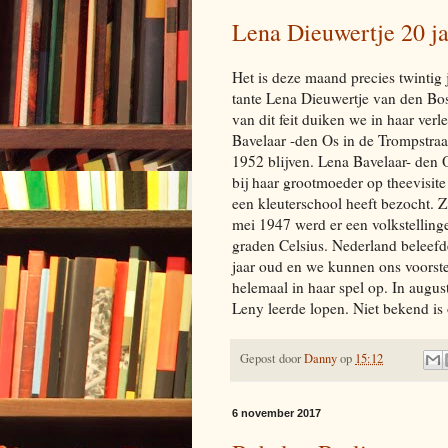
Lena Dieuwertje 20 ja
Het is deze maand precies twintig
tante Lena Dieuwertje van den Bos-
van dit feit duiken we in haar ve
Bavelaar -den Os in de Trompstraa
1952 blijven. Lena Bavelaar- den
bij haar grootmoeder op theevisit
een kleuterschool heeft bezocht. Z
mei 1947 werd er een volkstelling
graden Celsius. Nederland beleefd
jaar oud en we kunnen ons voorste
helemaal in haar spel op. In augu
Leny leerde lopen. Niet bekend is
Gepost door
Danny
op
15:12
6 november 2017