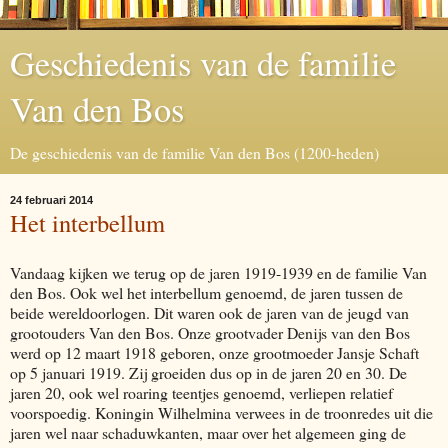
Geschiedenis van de familie
Van den Bos
De geschiedenis van de familie Van den Bos (1200-heden)
24 februari 2014
Het interbellum
Vandaag kijken we terug op de jaren 1919-1939 en de familie Van
den Bos. Ook wel het interbellum genoemd, de jaren tussen de
beide wereldoorlogen. Dit waren ook de jaren van de jeugd van
grootouders Van den Bos. Onze grootvader Denijs van den Bos
werd op 12 maart 1918 geboren, onze grootmoeder Jansje Schaft
op 5 januari 1919. Zij groeiden dus op in de jaren 20 en 30. De
jaren 20, ook wel roaring teentjes genoemd, verliepen relatief
voorspoedig. Koningin Wilhelmina verwees in de troonredes uit die
jaren wel naar schaduwkanten, maar over het algemeen ging de