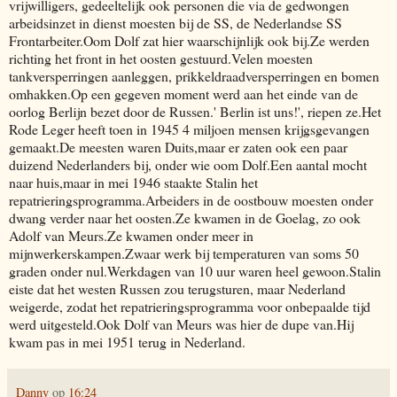
vrijwilligers, gedeeltelijk ook personen die via de gedwongen
arbeidsinzet in dienst moesten bij de SS, de Nederlandse SS
Frontarbeiter.Oom Dolf zat hier waarschijnlijk ook bij.Ze werden
richting het front in het oosten gestuurd.Velen moesten
tankversperringen aanleggen, prikkeldraadversperringen en bomen
omhakken.Op een gegeven moment werd aan het einde van de
oorlog Berlijn bezet door de Russen.' Berlin ist uns!', riepen ze.Het
Rode Leger heeft toen in 1945 4 miljoen mensen krijgsgevangen
gemaakt.De meesten waren Duits,maar er zaten ook een paar
duizend Nederlanders bij, onder wie oom Dolf.Een aantal mocht
naar huis,maar in mei 1946 staakte Stalin het
repatrieringsprogramma.Arbeiders in de oostbouw moesten onder
dwang verder naar het oosten.Ze kwamen in de Goelag, zo ook
Adolf van Meurs.Ze kwamen onder meer in
mijnwerkerskampen.Zwaar werk bij temperaturen van soms 50
graden onder nul.Werkdagen van 10 uur waren heel gewoon.Stalin
eiste dat het westen Russen zou terugsturen, maar Nederland
weigerde, zodat het repatrieringsprogramma voor onbepaalde tijd
werd uitgesteld.Ook Dolf van Meurs was hier de dupe van.Hij
kwam pas in mei 1951 terug in Nederland.
Danny
op
16:24