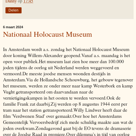
Danny
op
17:45
Delen
6 maart 2024
Nationaal Holocaust Museum
In Amsterdam wordt a.s. zondag het Nationaal Holocaust Museum
door koning Willem-Alexander geopend.Vanaf a.s. maandag is het
open voor publiek.Het museum laat zien hoe meer dan 100.000
joden tijdens de oorlog uit Nederland werden weggevoerd en
vermoord.De meeste joodse mensen woonden destijds in
Amsterdam.Via de Hollandsche Schouwburg, het gebouw tegenover
het museum, werden ze onder meer naar kamp Westerbork en kamp
Vught getransporteerd om daarvandaan naar de
vernietigingskampen in het oosten te worden vervoerd.Ook de
familie Frank zat daarbij.Zij werden op 8 augustus 1944 eerst per
tram naar het station getransporteerd.Willy Lindwer heeft daar de
film 'Verdwenen Stad' over gemaakt.Over hoe het Amsterdams
Gemeentelijk Vervoersbedrijf zich mede schuldig maakte aan wat de
joden overkwam.Zondagavond gaat bij de EO tevens de dramaserie
over de Joodse Raad in premiere.Over dilemma's in tijd van oorlog