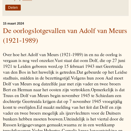
Delen
15 maart 2024
De oorlogslotgevallen van Adolf van Meurs
(1921-1989)
Over hoe het Adolf van Meurs (1921-1989) in en na de oorlog is
vergaan is nog veel onzeker.Vast staat dat oom Dolf, die op 27 juni
1921 te Leiden geboren werd,op 15 februari 1943 met Geertruida
van den Bos in het huwelijk is getreden.Dat gebeurde op het Leidse
stadhuis, midden in de bezettingstijd.Volgens hun zoon Aad moet
Dolf van Meurs nog datzelfde jaar met zijn vader en twee broers
Bert en Herman naar het oosten zijn vertrokken.Opmerkelijk is dat
Truus en Dolf van Meurs begin november 1945 te Schiedam een
dochtertje Geertruida krijgen dat op 7 november 1945 vroegtijdig
komt te overlijden.Ed maakt melding van het feit dat Dolf en zijn
vader en twee broers mogelijk als ijzervlechters voor de Duitsers
bunkers hebben moeten bouwen.Uiteindelijk is het viertal door de
Russen krijgsgevangen gemaakt,waarna ze in een werkkamp
terechtkwamen.Vader Hubertus Cornelis kreeg longontsteking en