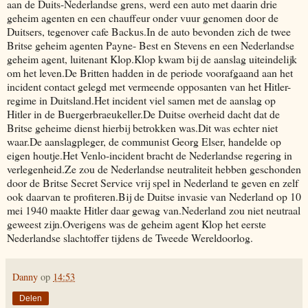
aan de Duits-Nederlandse grens, werd een auto met daarin drie
geheim agenten en een chauffeur onder vuur genomen door de
Duitsers, tegenover cafe Backus.In de auto bevonden zich de twee
Britse geheim agenten Payne- Best en Stevens en een Nederlandse
geheim agent, luitenant Klop.Klop kwam bij de aanslag uiteindelijk
om het leven.De Britten hadden in de periode voorafgaand aan het
incident contact gelegd met vermeende opposanten van het Hitler-
regime in Duitsland.Het incident viel samen met de aanslag op
Hitler in de Buergerbraeukeller.De Duitse overheid dacht dat de
Britse geheime dienst hierbij betrokken was.Dit was echter niet
waar.De aanslagpleger, de communist Georg Elser, handelde op
eigen houtje.Het Venlo-incident bracht de Nederlandse regering in
verlegenheid.Ze zou de Nederlandse neutraliteit hebben geschonden
door de Britse Secret Service vrij spel in Nederland te geven en zelf
ook daarvan te profiteren.Bij de Duitse invasie van Nederland op 10
mei 1940 maakte Hitler daar gewag van.Nederland zou niet neutraal
geweest zijn.Overigens was de geheim agent Klop het eerste
Nederlandse slachtoffer tijdens de Tweede Wereldoorlog.
Danny
op
14:53
Delen