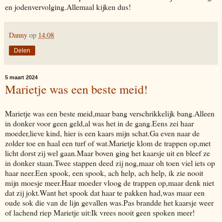
en jodenvervolging.Allemaal kijken dus!
Danny
op
14:08
Delen
5 maart 2024
Marietje was een beste meid!
Marietje was een beste meid,maar bang verschrikkelijk bang.Alleen
in donker voor geen geld,al was het in de gang.Eens zei haar
moeder,lieve kind, hier is een kaars mijn schat.Ga even naar de
zolder toe en haal een turf of wat.Marietje klom de trappen op,met
licht dorst zij wel gaan.Maar boven ging het kaarsje uit en bleef ze
in donker staan.Twee stappen deed zij nog,maar oh toen viel iets op
haar neer.Een spook, een spook, ach help, ach help, ik zie nooit
mijn moesje meer.Haar moeder vloog de trappen op,maar denk niet
dat zij jokt.Want het spook dat haar te pakken had,was maar een
oude sok die van de lijn gevallen was.Pas brandde het kaarsje weer
of lachend riep Marietje uit:Ik vrees nooit geen spoken meer!