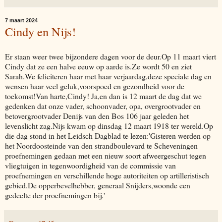
7 maart 2024
Cindy en Nijs!
Er staan weer twee bijzondere dagen voor de deur.Op 11 maart viert
Cindy dat ze een halve eeuw op aarde is.Ze wordt 50 en ziet
Sarah.We feliciteren haar met haar verjaardag,deze speciale dag en
wensen haar veel geluk,voorspoed en gezondheid voor de
toekomst!Van harte,Cindy! Ja,en dan is 12 maart de dag dat we
gedenken dat onze vader, schoonvader, opa, overgrootvader en
betovergrootvader Denijs van den Bos 106 jaar geleden het
levenslicht zag.Nijs kwam op dinsdag 12 maart 1918 ter wereld.Op
die dag stond in het Leidsch Dagblad te lezen:'Gisteren werden op
het Noordoosteinde van den strandboulevard te Scheveningen
proefnemingen gedaan met een nieuw soort afweergeschut tegen
vliegtuigen in tegenwoordigheid van de commissie van
proefnemingen en verschillende hoge autoriteiten op artilleristisch
gebied.De opperbevelhebber, generaal Snijders,woonde een
gedeelte der proefnemingen bij.'