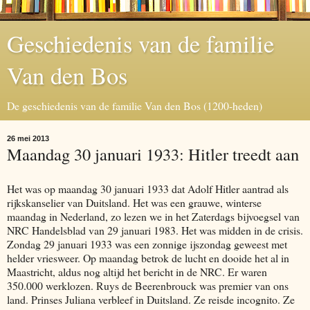
Geschiedenis van de familie
Van den Bos
De geschiedenis van de familie Van den Bos (1200-heden)
26 mei 2013
Maandag 30 januari 1933: Hitler treedt aan
Het was op maandag 30 januari 1933 dat Adolf Hitler aantrad als
rijkskanselier van Duitsland. Het was een grauwe, winterse
maandag in Nederland, zo lezen we in het Zaterdags bijvoegsel van
NRC Handelsblad van 29 januari 1983. Het was midden in de crisis.
Zondag 29 januari 1933 was een zonnige ijszondag geweest met
helder vriesweer. Op maandag betrok de lucht en dooide het al in
Maastricht, aldus nog altijd het bericht in de NRC. Er waren
350.000 werklozen. Ruys de Beerenbrouck was premier van ons
land. Prinses Juliana verbleef in Duitsland. Ze reisde incognito. Ze