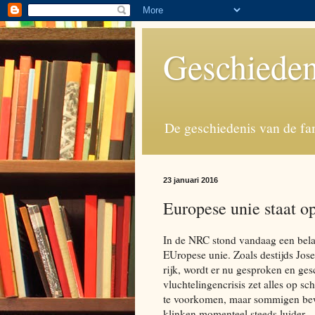
Geschieden
De geschiedenis van de fa
23 januari 2016
Europese unie staat o
In de NRC stond vandaag een bela
EUropese unie. Zoals destijds Jos
rijk, wordt er nu gesproken en ge
vluchtelingencrisis zet alles op s
te voorkomen, maar sommigen bewer
klinken momenteel steeds luider.