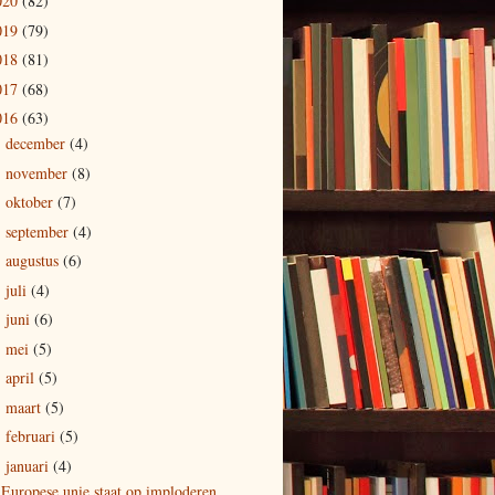
020
(82)
019
(79)
018
(81)
017
(68)
016
(63)
december
(4)
►
november
(8)
►
oktober
(7)
►
september
(4)
►
augustus
(6)
►
juli
(4)
►
juni
(6)
►
mei
(5)
►
april
(5)
►
maart
(5)
►
februari
(5)
►
januari
(4)
▼
Europese unie staat op imploderen