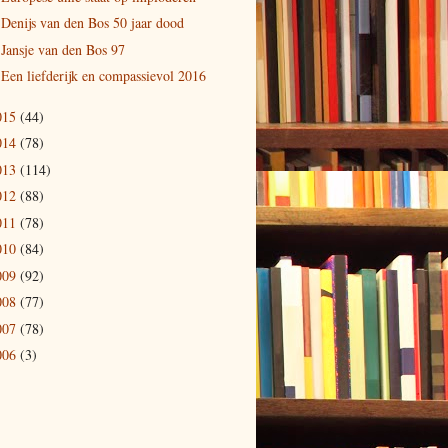
Denijs van den Bos 50 jaar dood
Jansje van den Bos 97
Een liefderijk en compassievol 2016
015
(44)
014
(78)
013
(114)
012
(88)
011
(78)
010
(84)
009
(92)
008
(77)
007
(78)
006
(3)