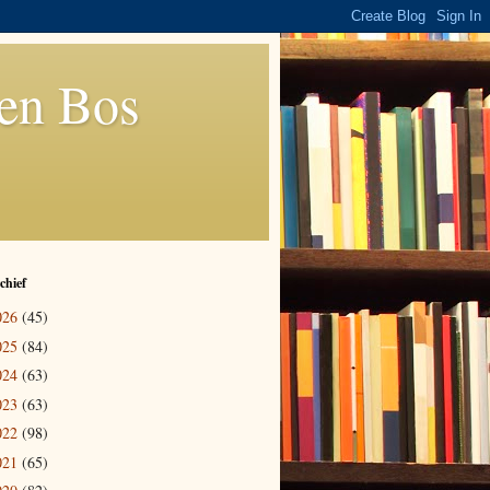
den Bos
chief
026
(45)
025
(84)
024
(63)
023
(63)
022
(98)
021
(65)