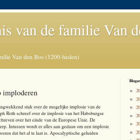
is van de familie Van 
milie Van den Bos (1200-heden)
Blogar
p imploderen
2
►
2
►
ngwekkend stuk over de mogelijke implosie van de
2
►
eph Roth schreef over de implosie van het Habsburgse
2
►
schreven over het einde van de Europese Unie. De
2
►
cherp. Intussen wordt er alles aan gedaan om een implosie
2
en dat het al te laat is. Apocalyptische geluiden
►