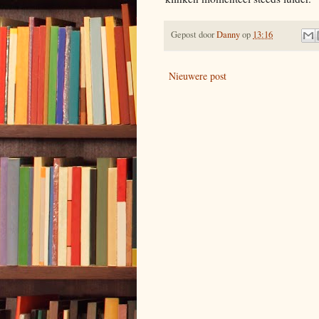
Gepost door
Danny
op
13:16
Nieuwere post