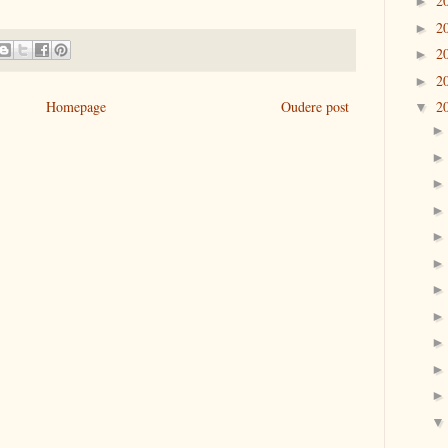
2
►
2
►
2
►
2
►
Homepage
Oudere post
2
▼