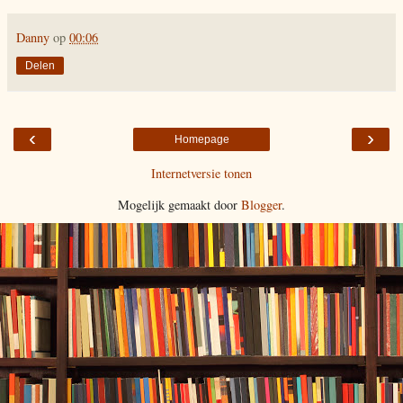
Danny
op
00:06
Delen
‹
›
Homepage
Internetversie tonen
Mogelijk gemaakt door
Blogger
.