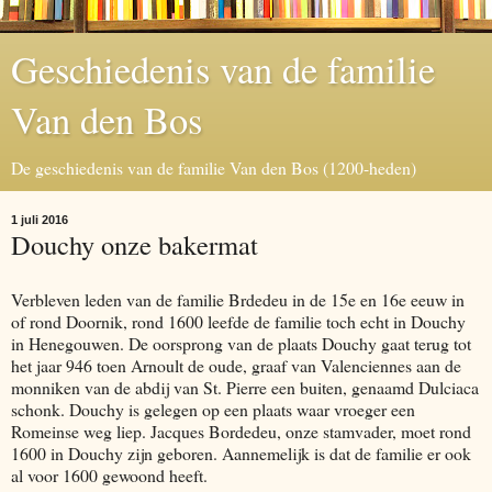
Geschiedenis van de familie
Van den Bos
De geschiedenis van de familie Van den Bos (1200-heden)
1 juli 2016
Douchy onze bakermat
Verbleven leden van de familie Brdedeu in de 15e en 16e eeuw in
of rond Doornik, rond 1600 leefde de familie toch echt in Douchy
in Henegouwen. De oorsprong van de plaats Douchy gaat terug tot
het jaar 946 toen Arnoult de oude, graaf van Valenciennes aan de
monniken van de abdij van St. Pierre een buiten, genaamd Dulciaca
schonk. Douchy is gelegen op een plaats waar vroeger een
Romeinse weg liep. Jacques Bordedeu, onze stamvader, moet rond
1600 in Douchy zijn geboren. Aannemelijk is dat de familie er ook
al voor 1600 gewoond heeft.