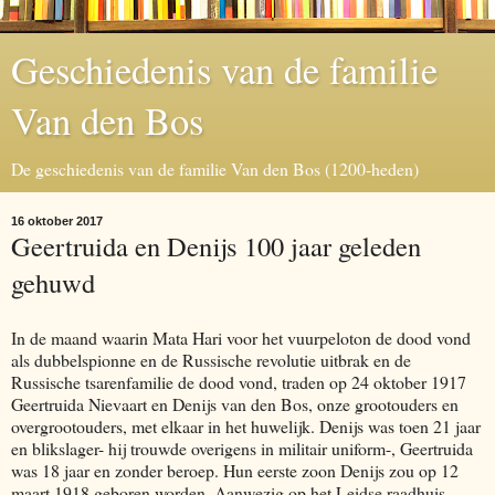
Geschiedenis van de familie
Van den Bos
De geschiedenis van de familie Van den Bos (1200-heden)
16 oktober 2017
Geertruida en Denijs 100 jaar geleden
gehuwd
In de maand waarin Mata Hari voor het vuurpeloton de dood vond
als dubbelspionne en de Russische revolutie uitbrak en de
Russische tsarenfamilie de dood vond, traden op 24 oktober 1917
Geertruida Nievaart en Denijs van den Bos, onze grootouders en
overgrootouders, met elkaar in het huwelijk. Denijs was toen 21 jaar
en blikslager- hij trouwde overigens in militair uniform-, Geertruida
was 18 jaar en zonder beroep. Hun eerste zoon Denijs zou op 12
maart 1918 geboren worden. Aanwezig op het Leidse raadhuis