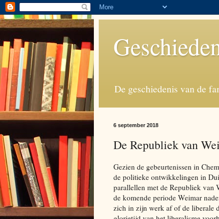
Geschieden
De geschiedenis van de fa
6 september 2018
De Republiek van We
Gezien de gebeurtenissen in Chem
de politieke ontwikkelingen in Dui
parallellen met de Republiek van
de komende periode Weimar nader 
zich in zijn werk af of de liberal
glorietijd van het liberalisme voor