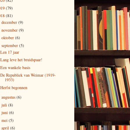
020
(82)
019
(79)
018
(81)
december
(9)
►
november
(9)
►
oktober
(6)
►
september
(5)
▼
Len 17 jaar
Lang leve het bruidspaar!
Een wankele basis
De Republiek van Weimar (1919-
1933)
Herfst begonnen
augustus
(6)
►
juli
(8)
►
juni
(6)
►
mei
(5)
►
april
(6)
►