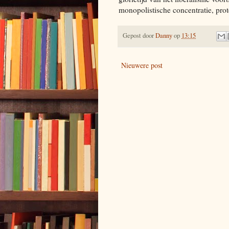
monopolistische concentratie, pro
Gepost door
Danny
op
13:15
Nieuwere post