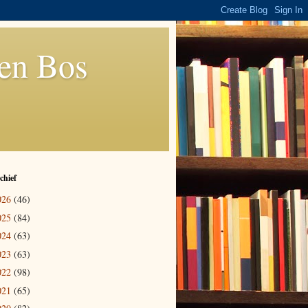
den Bos
chief
026
(46)
025
(84)
024
(63)
023
(63)
022
(98)
021
(65)