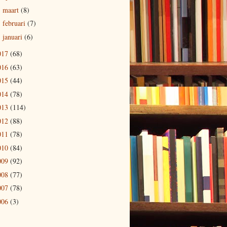
maart
(8)
►
februari
(7)
►
januari
(6)
►
017
(68)
016
(63)
015
(44)
014
(78)
013
(114)
012
(88)
011
(78)
010
(84)
009
(92)
008
(77)
007
(78)
006
(3)