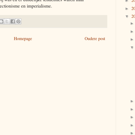
2
►
tectionisme en imperialisme.
2
►
2
▼
Homepage
Oudere post