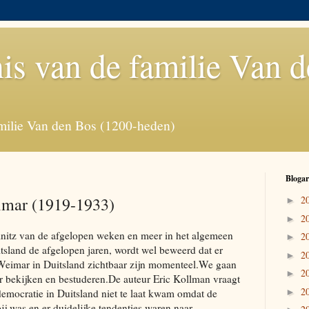
is van de familie Van 
milie Van den Bos (1200-heden)
Blogar
imar (1919-1933)
2
►
2
►
nitz van de afgelopen weken en meer in het algemeen
2
►
tsland de afgelopen jaren, wordt wel beweerd dat er
2
►
 Weimar in Duitsland zichtbaar zijn momenteel.We gaan
2
►
bekijken en bestuderen.De auteur Eric Kollman vraagt
2
e democratie in Duitsland niet te laat kwam omdat de
►
bij was en er duidelijke tendenties waren naar