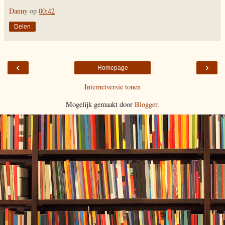
Danny
op
00:42
Delen
‹
›
Homepage
Internetversie tonen
Mogelijk gemaakt door
Blogger
.