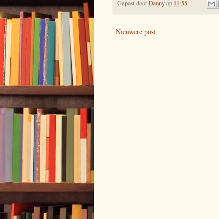
Gepost door
Danny
op
11:55
Nieuwere post