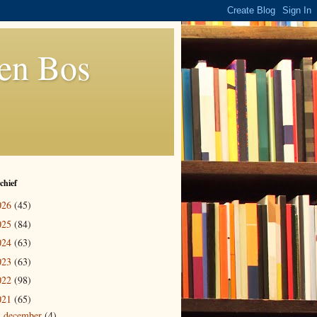
den Bos
chief
026
(45)
025
(84)
024
(63)
023
(63)
022
(98)
021
(65)
december
(4)
►