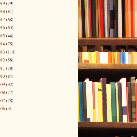
019
(79)
018
(81)
017
(68)
016
(63)
015
(44)
014
(78)
013
(114)
012
(88)
011
(78)
010
(84)
009
(92)
008
(77)
007
(78)
006
(3)