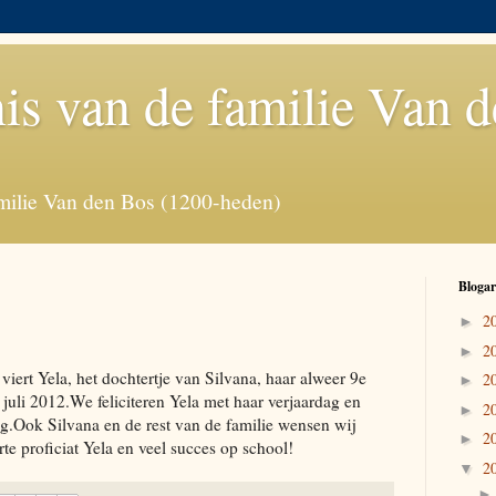
is van de familie Van 
milie Van den Bos (1200-heden)
Blogar
2
►
2
►
iert Yela, het dochtertje van Silvana, haar alweer 9e
2
►
juli 2012.We feliciteren Yela met haar verjaardag en
2
►
g.Ook Silvana en de rest van de familie wensen wij
2
►
rte proficiat Yela en veel succes op school!
2
▼