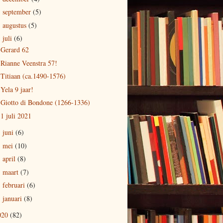
september
(5)
►
augustus
(5)
►
juli
(6)
▼
Gerard 62
Rianne Veenstra 57!
Titiaan (ca.1490-1576)
Yela 9 jaar!
Giotto di Bondone (1266-1336)
1 juli 2021
juni
(6)
►
mei
(10)
►
april
(8)
►
maart
(7)
►
februari
(6)
►
januari
(8)
►
020
(82)