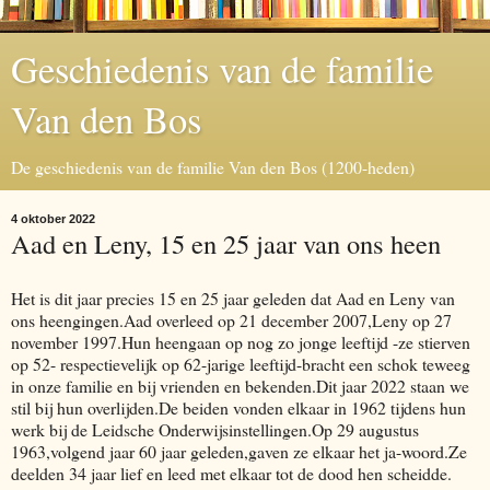
Geschiedenis van de familie
Van den Bos
De geschiedenis van de familie Van den Bos (1200-heden)
4 oktober 2022
Aad en Leny, 15 en 25 jaar van ons heen
Het is dit jaar precies 15 en 25 jaar geleden dat Aad en Leny van
ons heengingen.Aad overleed op 21 december 2007,Leny op 27
november 1997.Hun heengaan op nog zo jonge leeftijd -ze stierven
op 52- respectievelijk op 62-jarige leeftijd-bracht een schok teweeg
in onze familie en bij vrienden en bekenden.Dit jaar 2022 staan we
stil bij hun overlijden.De beiden vonden elkaar in 1962 tijdens hun
werk bij de Leidsche Onderwijsinstellingen.Op 29 augustus
1963,volgend jaar 60 jaar geleden,gaven ze elkaar het ja-woord.Ze
deelden 34 jaar lief en leed met elkaar tot de dood hen scheidde.