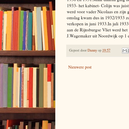
1933- het kabinet- Colijn was juis
werd voor vader Nicolaas en zijn 
omslag kwam dus in 1932/1933 zod
verkopen in juni 1933.In juli 1933
aan de Rijnsburgse Vliet werd het 
J.Wagemaker uit Noordwijk op 1 e
Gepost door
Danny
op
19:57
Nieuwere post