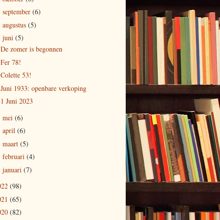
september
(6)
►
augustus
(5)
►
juni
(5)
▼
De zomer is begonnen
Fer 78!
Colette 53!
Juni 1933: openbare verkoping
1 Juni 2023
mei
(6)
►
april
(6)
►
maart
(5)
►
februari
(4)
►
januari
(7)
►
022
(98)
021
(65)
020
(82)