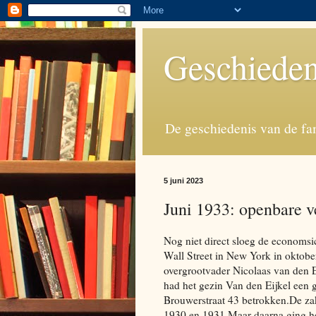
Geschieden
De geschiedenis van de fa
5 juni 2023
Juni 1933: openbare v
Nog niet direct sloeg de economsi
Wall Street in New York in oktobe
overgrootvader Nicolaas van den 
had het gezin Van den Eijkel een 
Brouwerstraat 43 betrokken.De za
1930 en 1931.Maar daarna ging het