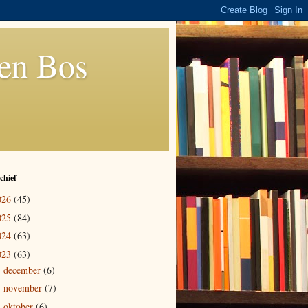
den Bos
chief
026
(45)
025
(84)
024
(63)
023
(63)
december
(6)
►
november
(7)
►
oktober
(6)
►