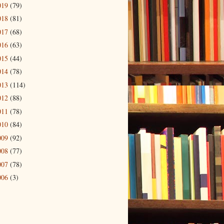
019
(79)
018
(81)
017
(68)
016
(63)
015
(44)
014
(78)
013
(114)
012
(88)
011
(78)
010
(84)
009
(92)
008
(77)
007
(78)
006
(3)