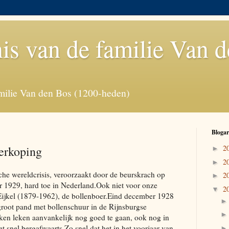
is van de familie Van 
milie Van den Bos (1200-heden)
Blogar
erkoping
2
►
2
►
che wereldcrisis, veroorzaakt door de beurskrach op
2
►
r 1929, hard toe in Nederland.Ook niet voor onze
2
▼
Eijkel (1879-1962), de bollenboer.Eind december 1928
groot pand met bollenschuur in de Rijnsburgse
ken leken aanvankelijk nog goed te gaan, ook nog in
 snel bergafwaarts.Zo snel dat het in het voorjaar van