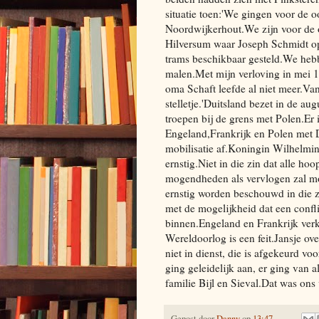
situatie toen:'We gingen voor de
Noordwijkerhout.We zijn voor de 
Hilversum waar Joseph Schmidt op
trams beschikbaar gesteld.We heb
malen.Met mijn verloving in mei 1
oma Schaft leefde al niet meer.Va
stelletje.'Duitsland bezet in de 
troepen bij de grens met Polen.Er 
Engeland,Frankrijk en Polen met 
mobilisatie af.Koningin Wilhelmin
ernstig.Niet in die zin dat alle h
mogendheden als vervlogen zal m
ernstig worden beschouwd in die 
met de mogelijkheid dat een confli
binnen.Engeland en Frankrijk ver
Wereldoorlog is een feit.Jansje ov
niet in dienst, die is afgekeurd vo
ging geleidelijk aan, er ging van a
familie Bijl en Sieval.Dat was ons
Gepost door
Danny
op
13:47