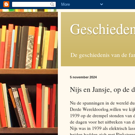
Geschieden
De geschiedenis van de fa
5 november 2024
Nijs en Jansje, op de
Nu de spanningen in de wereld dus
Derde Wereldoorlog,willen we kijk
1939 op de drempel stonden van 
de dagen voor het uitbreken van d
Nijs was in 1939 als elektrisch la
beiden hadden zich met Pinksteren 