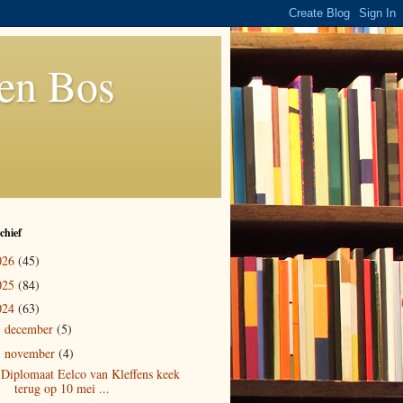
den Bos
chief
026
(45)
025
(84)
024
(63)
december
(5)
►
november
(4)
▼
Diplomaat Eelco van Kleffens keek
terug op 10 mei ...