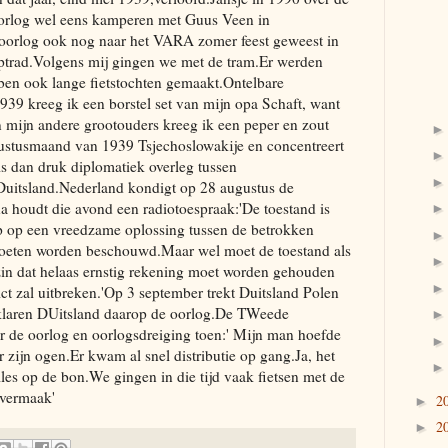
 oorlog wel eens kamperen met Guus Veen in
oorlog ook nog naar het VARA zomer feest geweest in
trad.Volgens mij gingen we met de tram.Er werden
ben ook lange fietstochten gemaakt.Ontelbare
939 kreeg ik een borstel set van mijn opa Schaft, want
n mijn andere grootouders kreeg ik een peper en zout
augustusmaand van 1939 Tsjechoslowakije en concentreert
is dan druk diplomatiek overleg tussen
Duitsland.Nederland kondigt op 28 augustus de
a houdt die avond een radiotoespraak:'De toestand is
oop op een vreedzame oplossing tussen de betrokken
oeten worden beschouwd.Maar wel moet de toestand als
zin dat helaas ernstig rekening moet worden gehouden
ct zal uitbreken.'Op 3 september trekt Duitsland Polen
klaren DUitsland daarop de oorlog.De TWeede
er de oorlog en oorlogsdreiging toen:' Mijn man hoefde
or zijn ogen.Er kwam al snel distributie op gang.Ja, het
lles op de bon.We gingen in die tijd vaak fietsen met de
 vermaak'
2
►
2
►