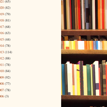
021
(65)
020
(82)
019
(79)
018
(81)
017
(68)
016
(63)
015
(44)
014
(78)
013
(114)
012
(88)
011
(78)
010
(84)
009
(92)
008
(77)
007
(78)
006
(3)