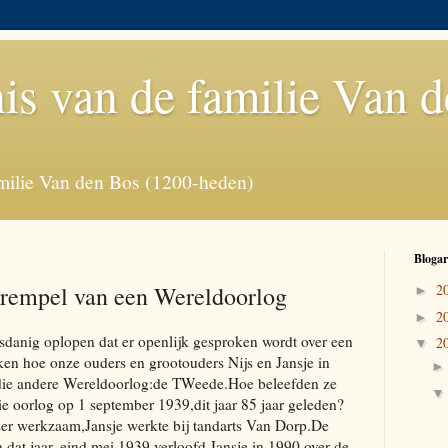
is van de familie Van 
milie Van den Bos (1200-heden)
Blogar
 drempel van een Wereldoorlog
2
►
2
►
danig oplopen dat er openlijk gesproken wordt over een
2
▼
en hoe onze ouders en grootouders Nijs en Jansje in
die andere Wereldoorlog:de TWeede.Hoe beleefden ze
ie oorlog op 1 september 1939,dit jaar 85 jaar geleden?
sser werkzaam,Jansje werkte bij tandarts Van Dorp.De
dat jaar, eind mei 1939,verloofd.Jansje in 1990 over de