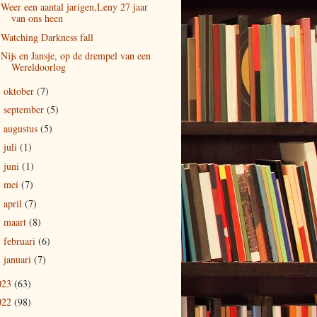
Weer een aantal jarigen,Leny 27 jaar
van ons heen
Watching Darkness fall
Nijs en Jansje, op de drempel van een
Wereldoorlog
oktober
(7)
►
september
(5)
►
augustus
(5)
►
juli
(1)
►
juni
(1)
►
mei
(7)
►
april
(7)
►
maart
(8)
►
februari
(6)
►
januari
(7)
►
023
(63)
022
(98)