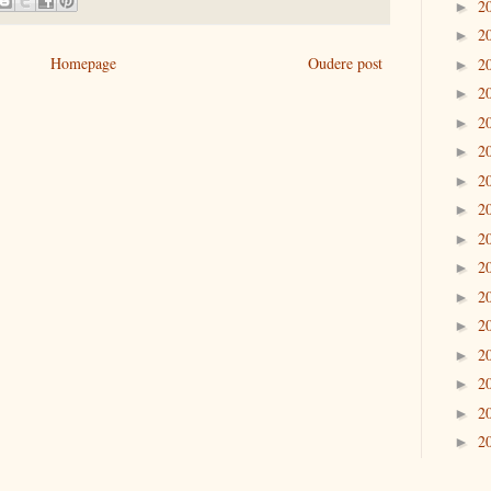
2
►
2
►
Homepage
Oudere post
2
►
2
►
2
►
2
►
2
►
2
►
2
►
2
►
2
►
2
►
2
►
2
►
2
►
2
►