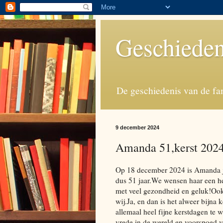
Geschieden
De geschiedenis van de fa
9 december 2024
Amanda 51,kerst 202
Op 18 december 2024 is Amanda j
dus 51 jaar.We wensen haar een he
met veel gezondheid en geluk!Ook 
wij.Ja, en dan is het alweer bijna
allemaal heel fijne kerstdagen te
vrede in de wereld en voorspoed 