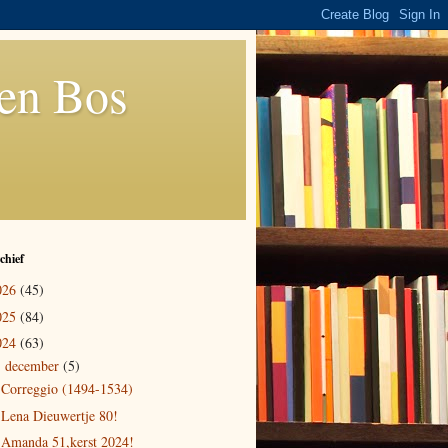
den Bos
chief
026
(45)
025
(84)
024
(63)
december
(5)
▼
Correggio (1494-1534)
Lena Dieuwertje 80!
Amanda 51,kerst 2024!