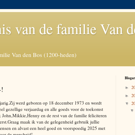
is van de familie Van 
milie Van den Bos (1200-heden)
Blogar
4!
2
►
2
►
arig.Zij werd geboren op 18 december 1973 en wordt
2
▼
el gezellige verjaardag en alle goeds voor de toekomst
John,Mikkie,Henny en de rest van de familie feliciteren
 kerst.Graag maak ik van de gelegenheid gebruik jullie
 wensen en alvast een heel goed en voorspoedig 2025 met
voor de mensheid!