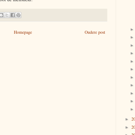
Homepage
Oudere post
2
►
2
►
2