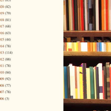
020
(82)
019
(79)
018
(81)
017
(68)
016
(63)
015
(44)
014
(78)
013
(114)
012
(88)
011
(78)
010
(84)
009
(92)
008
(77)
007
(78)
006
(3)