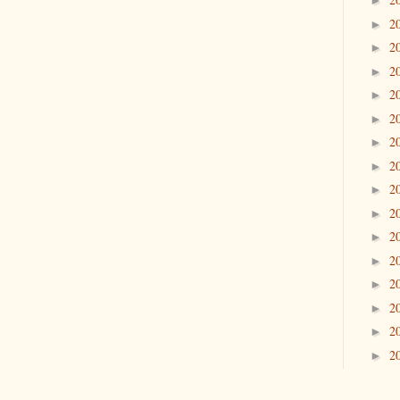
►
2
►
2
►
2
►
2
►
2
►
2
►
2
►
2
►
2
►
2
►
2
►
2
►
2
►
2
►
2
►