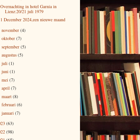
Overnachting in hotel Garnia in
Lienz:20/21 juli 1979
1 December 2024,een nieuwe maand
november
(4)
►
oktober
(7)
►
september
(5)
►
augustus
(5)
►
juli
(1)
►
juni
(1)
►
mei
(7)
►
april
(7)
►
maart
(8)
►
februari
(6)
►
januari
(7)
►
023
(63)
022
(98)
021
(65)