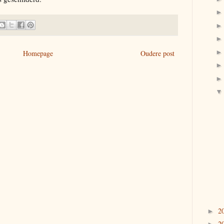
Homepage
Oudere post
2
►
2