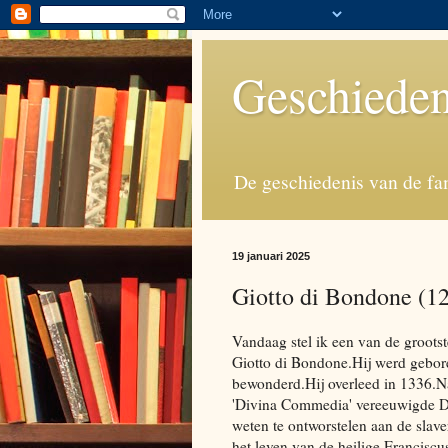
Geschieden
De geschiedenis van de fa
19 januari 2025
Giotto di Bondone (1
Vandaag stel ik een van de grootst
Giotto di Bondone.Hij werd gebore
bewonderd.Hij overleed in 1336.Na
'Divina Commedia' vereeuwigde Dan
weten te ontworstelen aan de slave
het leven van de heilige Franciscu