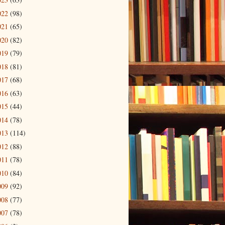
022
(98)
021
(65)
020
(82)
019
(79)
018
(81)
017
(68)
016
(63)
015
(44)
014
(78)
013
(114)
012
(88)
011
(78)
010
(84)
009
(92)
008
(77)
007
(78)