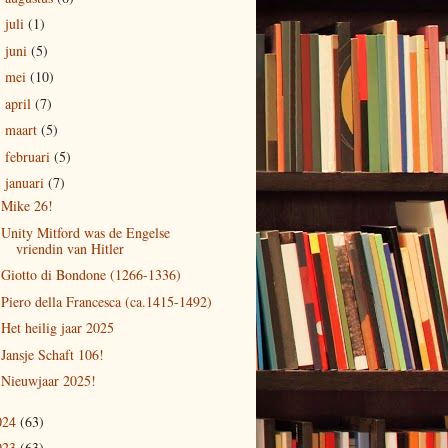
juli
(1)
►
juni
(5)
►
mei
(10)
►
april
(7)
►
maart
(5)
►
februari
(5)
►
januari
(7)
▼
Mike 26!
Unity Mitford was de Engelse
vriendin van Hitler
Giotto di Bondone (1266-1336)
Piero della Francesca (ca.1415-1492)
Het heilig jaar 2025
Jansje Schaft 106!
Nieuwjaar 2025!
024
(63)
023
(63)