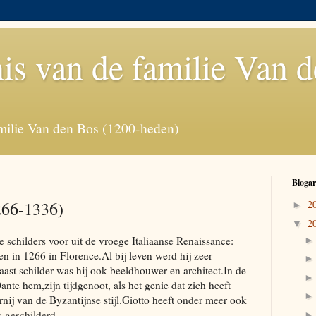
is van de familie Van 
milie Van den Bos (1200-heden)
Blogar
266-1336)
2
►
2
▼
e schilders voor uit de vroege Italiaanse Renaissance:
n in 1266 in Florence.Al bij leven werd hij zeer
ast schilder was hij ook beeldhouwer en architect.In de
te hem,zijn tijdgenoot, als het genie dat zich heeft
rnij van de Byzantijnse stijl.Giotto heeft onder meer ook
s geschilderd.