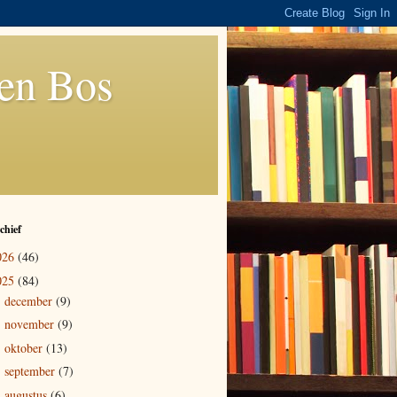
den Bos
chief
026
(46)
025
(84)
december
(9)
►
november
(9)
►
oktober
(13)
►
september
(7)
►
augustus
(6)
►