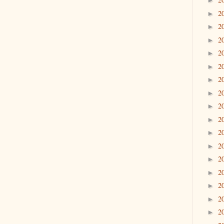
►
2
►
2
►
2
►
2
►
2
►
2
►
2
►
2
►
2
►
2
►
2
►
2
►
2
►
2
►
2
►
2
►