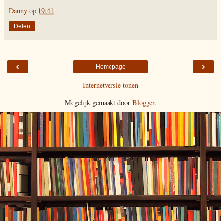
Danny
op
19:41
Delen
‹
›
Homepage
Internetversie tonen
Mogelijk gemaakt door
Blogger
.