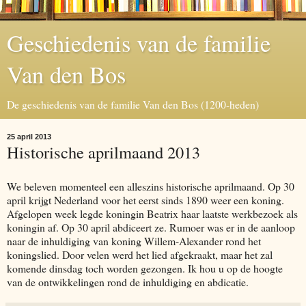
Geschiedenis van de familie
Van den Bos
De geschiedenis van de familie Van den Bos (1200-heden)
25 april 2013
Historische aprilmaand 2013
We beleven momenteel een alleszins historische aprilmaand. Op 30
april krijgt Nederland voor het eerst sinds 1890 weer een koning.
Afgelopen week legde koningin Beatrix haar laatste werkbezoek als
koningin af. Op 30 april abdiceert ze. Rumoer was er in de aanloop
naar de inhuldiging van koning Willem-Alexander rond het
koningslied. Door velen werd het lied afgekraakt, maar het zal
komende dinsdag toch worden gezongen. Ik hou u op de hoogte
van de ontwikkelingen rond de inhuldiging en abdicatie.