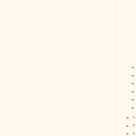
2
►
2
►
2
►