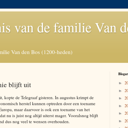
is van de familie Van 
milie Van den Bos (1200-heden)
Blogar
e blijft uit
2
►
2
►
it, kopte de Telegraaf gisteren. In augustus krimpt de
2
►
conomisch herstel kunnen optreden door een toename
2
►
Europa, maar daarvoor is ook een toename van het
2
►
 nu is juist nog altijd uiterst mager. Vooralsnog blijft
2
and dus nog veel te wensen overhouden.
►