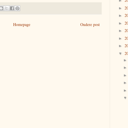
2
►
2
►
2
►
2
►
Homepage
Oudere post
2
►
2
►
2
►
2
▼