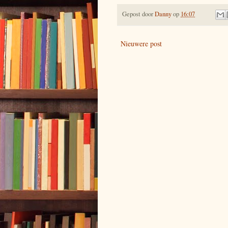
Gepost door
Danny
op
16:07
Nieuwere post