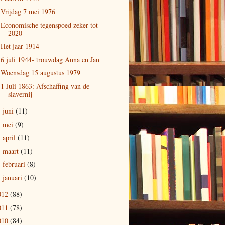
Vrijdag 7 mei 1976
Economische tegenspoed zeker tot
2020
Het jaar 1914
6 juli 1944- trouwdag Anna en Jan
Woensdag 15 augustus 1979
1 Juli 1863: Afschaffing van de
slavernij
juni
(11)
►
mei
(9)
►
april
(11)
►
maart
(11)
►
februari
(8)
►
januari
(10)
►
012
(88)
011
(78)
010
(84)