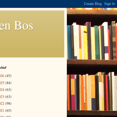
den Bos
chief
026
(45)
025
(84)
024
(63)
023
(63)
022
(98)
021
(65)