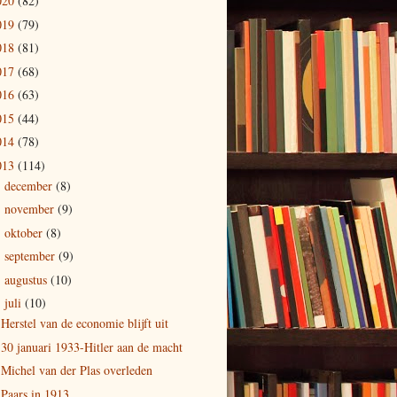
020
(82)
019
(79)
018
(81)
017
(68)
016
(63)
015
(44)
014
(78)
013
(114)
december
(8)
►
november
(9)
►
oktober
(8)
►
september
(9)
►
augustus
(10)
►
juli
(10)
▼
Herstel van de economie blijft uit
30 januari 1933-Hitler aan de macht
Michel van der Plas overleden
Paars in 1913