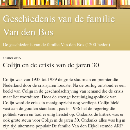
Geschiedenis van de familie
Van den Bos
De geschiedenis van de familie Van den Bos (1200-heden)
13 mei 2015
Colijn en de crisis van de jaren 30
Colijn was van 1933 tot 1939 de grote stuurman en premier die
Nederland door de crisisjaren loodste. Na de oorlog ontstond er een
beeld van Colijn in de geschiedschrijving van iemand die de crisis
maar liet voortduren. Door de strenge bezuinigingspolitiek van
Colijn werd de crisis in menig opzicht nog verdiept. Colijn hield
vast aan de gouden standaard, pas in 1936 liet de regering die
politiek varen en trad er enig herstel op. Ondanks de kritiek was er
ook grote steun voor Colijn in de jaren 30. Ondanks alles was hij in
zijn tijd uitermate populair.De familie Van den Eijkel stemde ARP