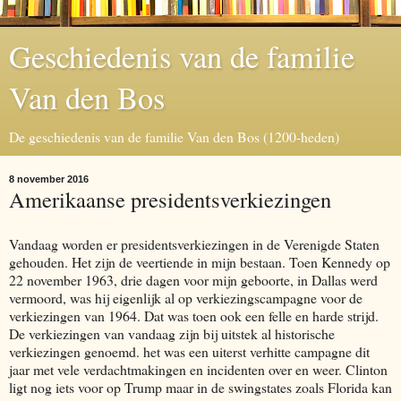
Geschiedenis van de familie
Van den Bos
De geschiedenis van de familie Van den Bos (1200-heden)
8 november 2016
Amerikaanse presidentsverkiezingen
Vandaag worden er presidentsverkiezingen in de Verenigde Staten
gehouden. Het zijn de veertiende in mijn bestaan. Toen Kennedy op
22 november 1963, drie dagen voor mijn geboorte, in Dallas werd
vermoord, was hij eigenlijk al op verkiezingscampagne voor de
verkiezingen van 1964. Dat was toen ook een felle en harde strijd.
De verkiezingen van vandaag zijn bij uitstek al historische
verkiezingen genoemd. het was een uiterst verhitte campagne dit
jaar met vele verdachtmakingen en incidenten over en weer. Clinton
ligt nog iets voor op Trump maar in de swingstates zoals Florida kan