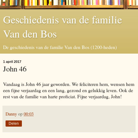
Geschiedenis van de familie
Van den Bos
De geschiedenis van de familie Van den Bos (1200-heden)
1 april 2017
John 46
Vandaag is John 46 jaar geworden. We feliciteren hem, wensen hem
een fijne verjaardag en een lang, gezond en gelukkig leven. Ook de
rest van de familie van harte proficiat. Fijne verjaardag, John!
Danny
op
00:03
Delen