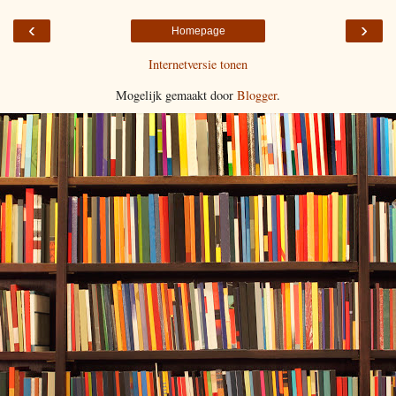
‹
›
Homepage
Internetversie tonen
Mogelijk gemaakt door
Blogger
.