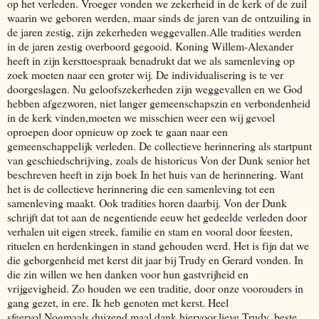
op het verleden. Vroeger vonden we zekerheid in de kerk of de zuil
waarin we geboren werden, maar sinds de jaren van de ontzuiling in
de jaren zestig, zijn zekerheden weggevallen.Alle tradities werden
in de jaren zestig overboord gegooid. Koning Willem-Alexander
heeft in zijn kersttoespraak benadrukt dat we als samenleving op
zoek moeten naar een groter wij. De individualisering is te ver
doorgeslagen. Nu geloofszekerheden zijn weggevallen en we God
hebben afgezworen, niet langer gemeenschapszin en verbondenheid
in de kerk vinden,moeten we misschien weer een wij gevoel
oproepen door opnieuw op zoek te gaan naar een
gemeenschappelijk verleden. De collectieve herinnering als startpunt
van geschiedschrijving, zoals de historicus Von der Dunk senior het
beschreven heeft in zijn boek In het huis van de herinnering. Want
het is de collectieve herinnering die een samenleving tot een
samenleving maakt. Ook tradities horen daarbij. Von der Dunk
schrijft dat tot aan de negentiende eeuw het gedeelde verleden door
verhalen uit eigen streek, familie en stam en vooral door feesten,
rituelen en herdenkingen in stand gehouden werd. Het is fijn dat we
die geborgenheid met kerst dit jaar bij Trudy en Gerard vonden. In
die zin willen we hen danken voor hun gastvrijheid en
vrijgevigheid. Zo houden we een traditie, door onze voorouders in
gang gezet, in ere. Ik heb genoten met kerst. Heel
sfeervol.Nogmaals duizend maal dank hiervoor,lieve Trudy, beste