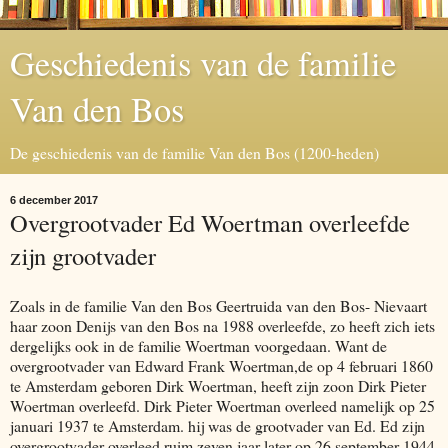
Geschiedenis van de familie
Van den Bos
De geschiedenis van de familie Van den Bos (1200-heden)
6 december 2017
Overgrootvader Ed Woertman overleefde
zijn grootvader
Zoals in de familie Van den Bos Geertruida van den Bos- Nievaart
haar zoon Denijs van den Bos na 1988 overleefde, zo heeft zich iets
dergelijks ook in de familie Woertman voorgedaan. Want de
overgrootvader van Edward Frank Woertman,de op 4 februari 1860
te Amsterdam geboren Dirk Woertman, heeft zijn zoon Dirk Pieter
Woertman overleefd. Dirk Pieter Woertman overleed namelijk op 25
januari 1937 te Amsterdam. hij was de grootvader van Ed. Ed zijn
overgrootvader overleed ruim zeven jaar later op 26 september 1944