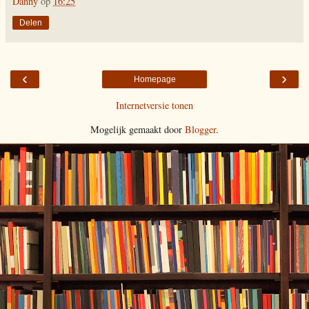
Danny
op
16:25
Delen
‹
›
Homepage
Internetversie tonen
Mogelijk gemaakt door
Blogger
.