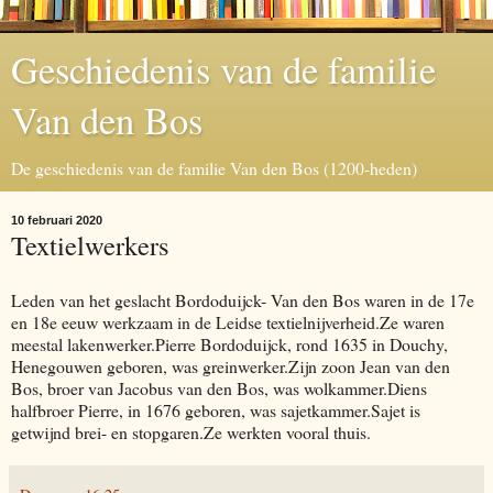
Geschiedenis van de familie
Van den Bos
De geschiedenis van de familie Van den Bos (1200-heden)
10 februari 2020
Textielwerkers
Leden van het geslacht Bordoduijck- Van den Bos waren in de 17e
en 18e eeuw werkzaam in de Leidse textielnijverheid.Ze waren
meestal lakenwerker.Pierre Bordoduijck, rond 1635 in Douchy,
Henegouwen geboren, was greinwerker.Zijn zoon Jean van den
Bos, broer van Jacobus van den Bos, was wolkammer.Diens
halfbroer Pierre, in 1676 geboren, was sajetkammer.Sajet is
getwijnd brei- en stopgaren.Ze werkten vooral thuis.