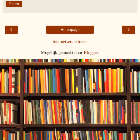
Delen
‹
›
Homepage
Internetversie tonen
Mogelijk gemaakt door
Blogger
.