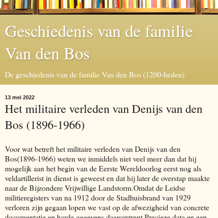
Geschiedenis van de familie
Van den Bos
De geschiedenis van de familie Van den Bos (1200-heden)
13 mei 2022
Het militaire verleden van Denijs van den
Bos (1896-1966)
Voor wat betreft het militaire verleden van Denijs van den
Bos(1896-1966) weten we inmiddels niet veel meer dan dat hij
mogelijk aan het begin van de Eerste Wereldoorlog eerst nog als
veldartillerist in dienst is geweest en dat hij later de overstap maakte
naar de Bijzondere Vrijwillige Landstorm.Omdat de Leidse
militieregisters van na 1912 door de Stadhuisbrand van 1929
verloren zijn gegaan lopen we vast op de afwezigheid van concrete
documentatie en harde gegevens daaromtrent.Precieze data en een