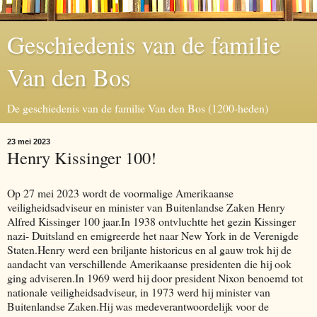
Geschiedenis van de familie
Van den Bos
De geschiedenis van de familie Van den Bos (1200-heden)
23 mei 2023
Henry Kissinger 100!
Op 27 mei 2023 wordt de voormalige Amerikaanse
veiligheidsadviseur en minister van Buitenlandse Zaken Henry
Alfred Kissinger 100 jaar.In 1938 ontvluchtte het gezin Kissinger
nazi- Duitsland en emigreerde het naar New York in de Verenigde
Staten.Henry werd een briljante historicus en al gauw trok hij de
aandacht van verschillende Amerikaanse presidenten die hij ook
ging adviseren.In 1969 werd hij door president Nixon benoemd tot
nationale veiligheidsadviseur, in 1973 werd hij minister van
Buitenlandse Zaken.Hij was medeverantwoordelijk voor de