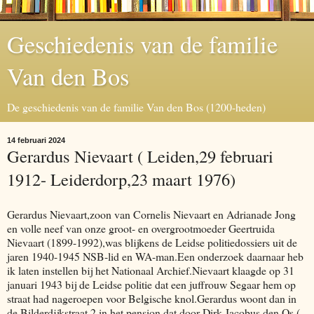
Geschiedenis van de familie
Van den Bos
De geschiedenis van de familie Van den Bos (1200-heden)
14 februari 2024
Gerardus Nievaart ( Leiden,29 februari
1912- Leiderdorp,23 maart 1976)
Gerardus Nievaart,zoon van Cornelis Nievaart en Adrianade Jong
en volle neef van onze groot- en overgrootmoeder Geertruida
Nievaart (1899-1992),was blijkens de Leidse politiedossiers uit de
jaren 1940-1945 NSB-lid en WA-man.Een onderzoek daarnaar heb
ik laten instellen bij het Nationaal Archief.Nievaart klaagde op 31
januari 1943 bij de Leidse politie dat een juffrouw Segaar hem op
straat had nageroepen voor Belgische knol.Gerardus woont dan in
de Bilderdijkstraat 2,in het pension dat door Dirk Jacobus den Os (