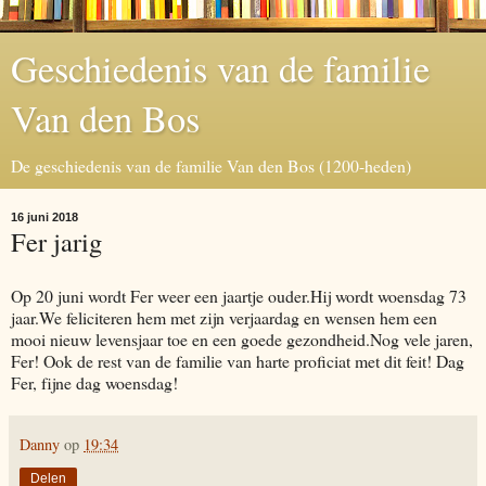
Geschiedenis van de familie
Van den Bos
De geschiedenis van de familie Van den Bos (1200-heden)
16 juni 2018
Fer jarig
Op 20 juni wordt Fer weer een jaartje ouder.Hij wordt woensdag 73
jaar.We feliciteren hem met zijn verjaardag en wensen hem een
mooi nieuw levensjaar toe en een goede gezondheid.Nog vele jaren,
Fer! Ook de rest van de familie van harte proficiat met dit feit! Dag
Fer, fijne dag woensdag!
Danny
op
19:34
Delen