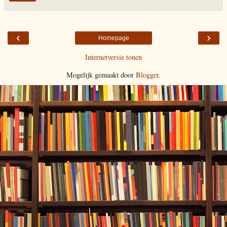
‹
›
Homepage
Internetversie tonen
Mogelijk gemaakt door
Blogger
.