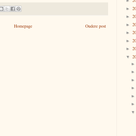
2
►
2
►
2
►
2
►
Homepage
Oudere post
2
►
2
►
2
►
2
▼