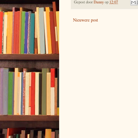
Gepost door
Danny
op
12:07
Nieuwere post