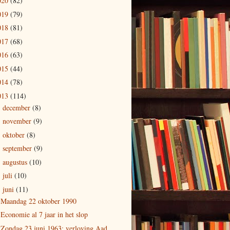
020
(82)
019
(79)
018
(81)
017
(68)
016
(63)
015
(44)
014
(78)
013
(114)
december
(8)
►
november
(9)
►
oktober
(8)
►
september
(9)
►
augustus
(10)
►
juli
(10)
►
juni
(11)
▼
Maandag 22 oktober 1990
Economie al 7 jaar in het slop
Zondag 23 juni 1963: verloving Aad