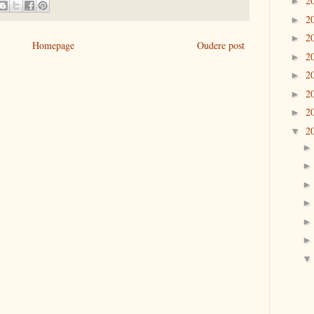
2
►
2
►
2
►
Homepage
Oudere post
2
►
2
►
2
►
2
►
2
▼