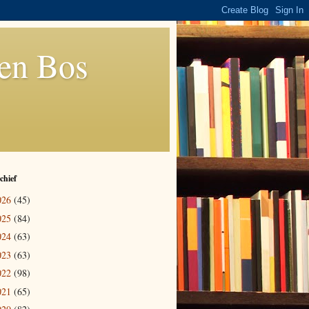
den Bos
chief
026
(45)
025
(84)
024
(63)
023
(63)
022
(98)
021
(65)