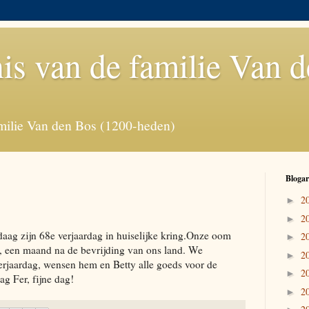
is van de familie Van 
milie Van den Bos (1200-heden)
Blogar
2
►
2
►
ndaag zijn 68e verjaardag in huiselijke kring.Onze oom
2
►
, een maand na de bevrijding van ons land. We
2
►
 verjaardag, wensen hem en Betty alle goeds voor de
2
►
g Fer, fijne dag!
2
►