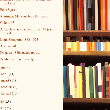
en Leny
Fer 68 jaar!
Kissinger, Metternich en Bismarck
Colette 43
Anna Bavelaar-van den Eijkel 34 jaar
dood
Louis Couperus 1863-1923
Arie Schaft 120
De jaren 1880,sociale onrust
Trudy over haar broertje
mei
(9)
►
april
(11)
►
maart
(11)
►
februari
(8)
►
januari
(10)
►
012
(88)
011
(78)