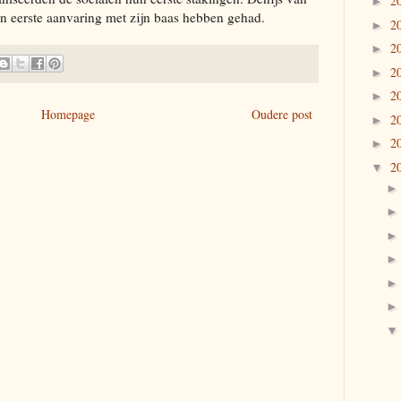
2
►
n eerste aanvaring met zijn baas hebben gehad.
2
►
2
►
2
►
2
►
Homepage
Oudere post
2
►
2
►
2
▼