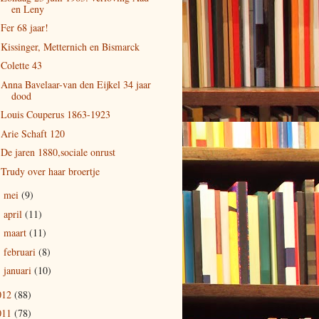
en Leny
Fer 68 jaar!
Kissinger, Metternich en Bismarck
Colette 43
Anna Bavelaar-van den Eijkel 34 jaar
dood
Louis Couperus 1863-1923
Arie Schaft 120
De jaren 1880,sociale onrust
Trudy over haar broertje
mei
(9)
►
april
(11)
►
maart
(11)
►
februari
(8)
►
januari
(10)
►
012
(88)
011
(78)