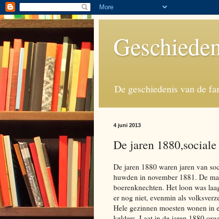
Geschieden
De geschiedenis van de fa
4 juni 2013
De jaren 1880,sociale
De jaren 1880 waren jaren van soc
huwden in november 1881. De mass
boerenknechten. Het loon was laa
er nog niet, evenmin als volksverz
Hele gezinnen moesten wonen in e
kelders. Laat in de jaren 1880 org