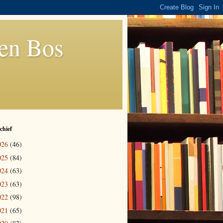
den Bos
chief
026
(46)
025
(84)
024
(63)
023
(63)
022
(98)
021
(65)