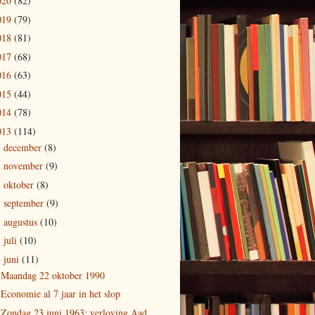
020
(82)
019
(79)
018
(81)
017
(68)
016
(63)
015
(44)
014
(78)
013
(114)
december
(8)
►
november
(9)
►
oktober
(8)
►
september
(9)
►
augustus
(10)
►
juli
(10)
►
juni
(11)
▼
Maandag 22 oktober 1990
Economie al 7 jaar in het slop
Zondag 23 juni 1963: verloving Aad