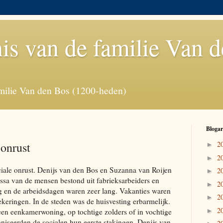
is van de familie Van 
milie Van den Bos (1200-heden)
Blogar
 onrust
2
►
2
►
iale onrust. Denijs van den Bos en Suzanna van Roijen
2
►
a van de mensen bestond uit fabrieksarbeiders en
2
►
g en de arbeidsdagen waren zeer lang. Vakanties waren
2
►
ekeringen. In de steden was de huisvesting erbarmelijk.
2
en eenkamerwoning, op tochtige zolders of in vochtige
►
aniseerden de socialen hun eerste stakingen. Denijs van