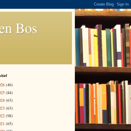
den Bos
chief
026
(46)
025
(84)
024
(63)
023
(63)
022
(98)
021
(65)