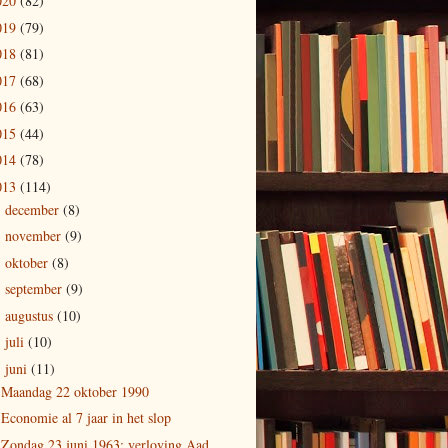
020
(82)
019
(79)
018
(81)
017
(68)
016
(63)
015
(44)
014
(78)
013
(114)
december
(8)
►
november
(9)
►
oktober
(8)
►
september
(9)
►
augustus
(10)
►
juli
(10)
►
juni
(11)
▼
Maandag 22 oktober 1990
Economie al 7 jaar in het slop
Zondag 23 juni 1963: verloving Aad