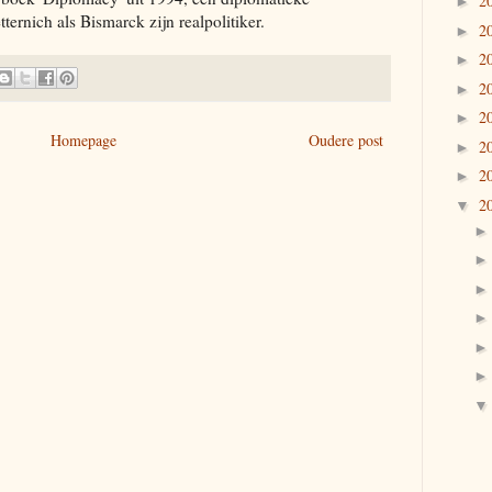
2
►
ternich als Bismarck zijn realpolitiker.
2
►
2
►
2
►
2
►
Homepage
Oudere post
2
►
2
►
2
▼