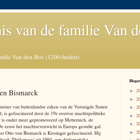
is van de familie Van 
milie Van den Bos (1200-heden)
Blogar
 en Bismarck
2
►
2
►
nister van buitenlandse zaken van de Verenigde Staten
2
►
d, is gefascineerd door de 19e eeuwse machtspolitieke
2
►
r is onder meer gepromoveerd op Metternich, de
2
►
19e eeuw het machtsevenwicht in Europa gestalte gaf.
2
er Otto von Bismarck is Kissinger gefascineerd. Hij
►
n boek 'Diplomacy' uit 1994, een diplomatieke