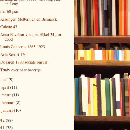
en Leny
Fer 68 jaar!
Kissinger, Metternich en Bismarck
Colette 43
Anna Bavelaar-van den Eijkel 34 jaar
dood
Louis Couperus 1863-1923
Arie Schaft 120
De jaren 1880,sociale onrust
Trudy over haar broertje
mei
(9)
►
april
(11)
►
maart
(11)
►
februari
(8)
►
januari
(10)
►
012
(88)
011
(78)