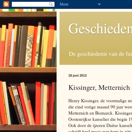
Geschieden
De geschiedenis van de fa
18 juni 2013
Kissinger, Metternich
Henry Kissinger, de voormalige mi
die eind vorige maand 90 jaar wer
Metternich en Bismarck. Kissinge
Oostenrijkse kanselier die begin 
Ook door de ijzeren Duitse kanseli
schrijft heel mooi over hem in zij