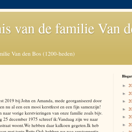
is van de familie Van 
milie Van den Bos (1200-heden)
Blogar
2
►
2
►
est 2019 bij John en Amanda, mede georganiseerd door
2
►
n nu al een een mooi kerstfeest en een fijn samenzijn!
2
►
naar vorige kerstvieringen van onze familie zoals bijv.
2
►
g 25 december 1975 schreef ik:Vandaag zijn we naar
2
nstraat woont.We hebben daar kalkoen gegeten.Ik heb
►
daan met tante Betty.Ook hebben we nog verstoppertje