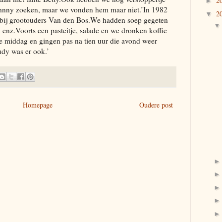
2
►
ohnny zoeken, maar we vonden hem maar niet.’In 1982
2
▼
 bij grootouders Van den Bos.We hadden soep gegeten
, enz.Voorts een pasteitje, salade en we dronken koffie
 middag en gingen pas na tien uur die avond weer
dy was er ook.’
Homepage
Oudere post