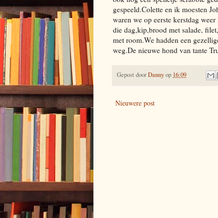
gespeeld.Colette en ik moesten J
waren we op eerste kerstdag weer
die dag,kip,brood met salade, filet
met room.We hadden een gezellige
weg.De nieuwe hond van tante Tru
Gepost door
Danny
op
16:09
Nieuwere post