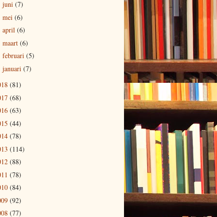
juni
(7)
►
mei
(6)
►
april
(6)
►
maart
(6)
►
februari
(5)
►
januari
(7)
►
018
(81)
017
(68)
016
(63)
015
(44)
014
(78)
013
(114)
012
(88)
011
(78)
010
(84)
009
(92)
008
(77)