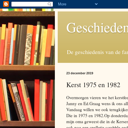
Geschieden
De geschiedenis van de fa
23 december 2019
Kerst 1975 en 1982
Overmorgen vieren we het kerstfe
Janny en Ed.Graag wens ik ons alle
Vandaag willen we ook terugkijken 
Die in 1975 en 1982.Op donderda
mijn oma geweest die in de Kerse
ook nog een spelletje scrabble ge