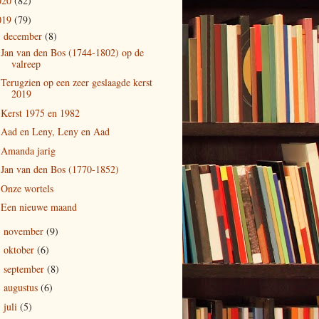
020
(82)
019
(79)
december
(8)
▼
Jan van den Bos (1744-1802) op de
valreep
Terugzien op een zeer geslaagde kerst
2019
Kerst 1975 en 1982
Aad en Leny, Leny en Aad
Amanda jarig
Jan van den Bos (1770-1852)
Onze wortels
Een nieuwe maand
november
(9)
►
oktober
(6)
►
september
(8)
►
augustus
(6)
►
juli
(5)
►