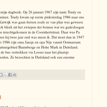
n mijn dagboek. Op 26 januari 1967 zijn tante Trudy en
duinen. Trudy kwam op eerste pinksterdag 1986 naar ons
r Katwijk was gaan fietsen zoals ze van plan was geweest.
ook bleek uit het zwiepen der bomen wat we gadesloegen
was terechtgekomen in de Coornhertstraat. Daar was Pa
toen hij twee jaar oud was meen ik. Dat moet dan in 1947
i 1986 zijn oma Jansje en opa Nijs vanuit Ootmarsum
natuurgebied Baumberge en Hohe Mark in Duitsland.
de bus vertrokken via Losser naar het plaatsje
eerden. Ze bezochten in Duitsland ook een enorme
8