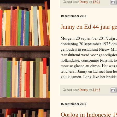
Gepost door
Danny
op
12:21
19 september 2017
Janny en Ed 44 jaar 
Morgen, 20 september 2017, zijn
donderdag 20 september 1973 om 1
gehouden in restaurant Nieuw Min
Aansluitend werd voor genodigden 
hollandaise, consommé Rossini, tou
mousse glacee au citron. Het was e
feliciteren Janny en Ed met hun h
geluk samen. Lang leve het bruids
Gepost door
Danny
op
13:43
15 september 2017
Oorlog in Indonesië 