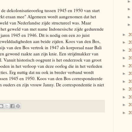
de dekolonisatieoorlog tussen 1945 en 1950 van start
kt eraan mee" Algemeen wordt aangenomen dat het
eweld van Nederlandse zijde structureel was. Maar
 het geweld van met name Indonesische zijde gedurende
2
►
jaren 1945 en 1946. Dit is nodig om een zo juist
 gewelddadigheden aan beide zijden. Koos van den Bos,
2
►
ijs van den Bos vertrok in 1947 als korporaal naar Bali
2
►
gen gewond raakte aan zijn knie. Een strijdmakker van
2
►
. Vanuit historisch oogpunt is het onderzoek van groot
2
boden in het verloop van deze oorlog die in het verleden
►
ties. Erg nuttig dat nu ook in breder verband wordt
2
►
ussen 1945 en 1950. Koos van den Bos correspondeerde
2
►
zijn ouders en zijn vrouw Janny. De correspondentie is niet
2
►
2
►
2
►
2
►