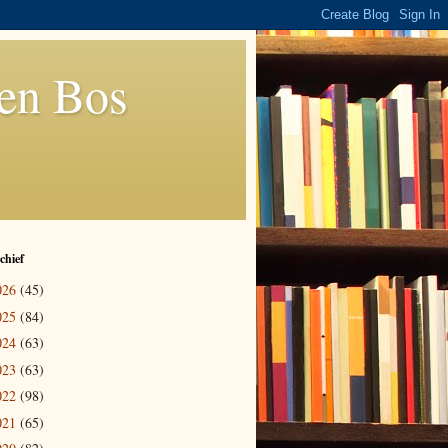
den Bos
chief
026
(45)
025
(84)
024
(63)
023
(63)
022
(98)
021
(65)