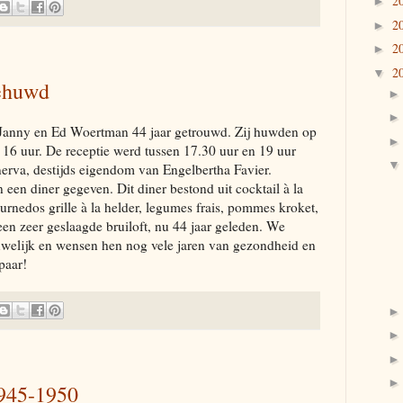
2
►
2
►
2
►
2
▼
gehuwd
 Janny en Ed Woertman 44 jaar getrouwd. Zij huwden op
6 uur. De receptie werd tussen 17.30 uur en 19 uur
erva, destijds eigendom van Engelbertha Favier.
een diner gegeven. Dit diner bestond uit cocktail à la
rnedos grille à la helder, legumes frais, pommes kroket,
en zeer geslaagde bruiloft, nu 44 jaar geleden. We
uwelijk en wensen hen nog vele jaren van gezondheid en
paar!
1945-1950