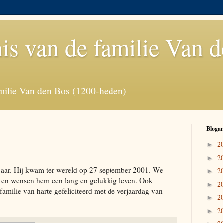
is van de familie Van 
milie Van den Bos (1200-heden)
Blogar
2
►
2
►
 jaar. Hij kwam ter wereld op 27 september 2001. We
2
►
ag en wensen hem een lang en gelukkig leven. Ook
2
►
familie van harte gefeliciteerd met de verjaardag van
2
►
2
►