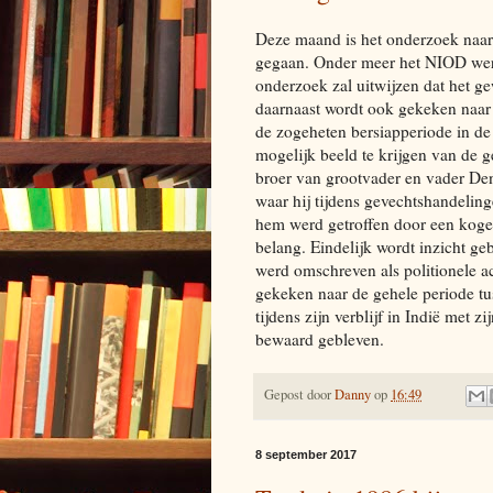
Deze maand is het onderzoek naar 
gegaan. Onder meer het NIOD wer
onderzoek zal uitwijzen dat het g
daarnaast wordt ook gekeken naar
de zogeheten bersiapperiode in de 
mogelijk beeld te krijgen van de
broer van grootvader en vader Den
waar hij tijdens gevechtshandelin
hem werd getroffen door een kogel
belang. Eindelijk wordt inzicht ge
werd omschreven als politionele ac
gekeken naar de gehele periode t
tijdens zijn verblijf in Indië met 
bewaard gebleven.
Gepost door
Danny
op
16:49
8 september 2017