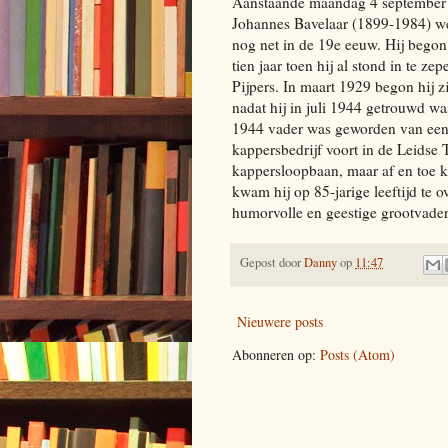
Aanstaande maandag 4 september 2
Johannes Bavelaar (1899-1984) we
nog net in de 19e eeuw. Hij begon 
tien jaar toen hij al stond in te z
Pijpers. In maart 1929 begon hij z
nadat hij in juli 1944 getrouwd 
1944 vader was geworden van een d
kappersbedrijf voort in de Leidse T
kappersloopbaan, maar af en toe k
kwam hij op 85-jarige leeftijd te
humorvolle en geestige grootvader
Gepost door
Danny
op
11:47
Nieuwere posts
Abonneren op:
Posts (Atom)