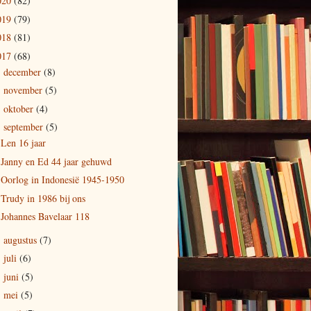
020
(82)
019
(79)
018
(81)
017
(68)
december
(8)
►
november
(5)
►
oktober
(4)
►
september
(5)
▼
Len 16 jaar
Janny en Ed 44 jaar gehuwd
Oorlog in Indonesië 1945-1950
Trudy in 1986 bij ons
Johannes Bavelaar 118
augustus
(7)
►
juli
(6)
►
juni
(5)
►
mei
(5)
►