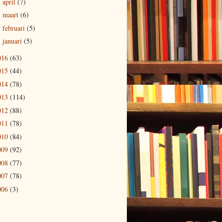
april
(7)
►
maart
(6)
►
februari
(5)
►
januari
(5)
►
016
(63)
015
(44)
014
(78)
013
(114)
012
(88)
011
(78)
010
(84)
009
(92)
008
(77)
007
(78)
006
(3)