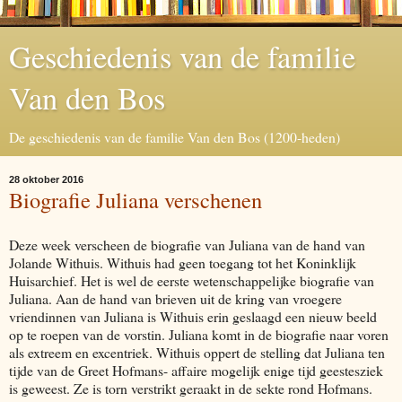
Geschiedenis van de familie
Van den Bos
De geschiedenis van de familie Van den Bos (1200-heden)
28 oktober 2016
Biografie Juliana verschenen
Deze week verscheen de biografie van Juliana van de hand van
Jolande Withuis. Withuis had geen toegang tot het Koninklijk
Huisarchief. Het is wel de eerste wetenschappelijke biografie van
Juliana. Aan de hand van brieven uit de kring van vroegere
vriendinnen van Juliana is Withuis erin geslaagd een nieuw beeld
op te roepen van de vorstin. Juliana komt in de biografie naar voren
als extreem en excentriek. Withuis oppert de stelling dat Juliana ten
tijde van de Greet Hofmans- affaire mogelijk enige tijd geestesziek
is geweest. Ze is torn verstrikt geraakt in de sekte rond Hofmans.