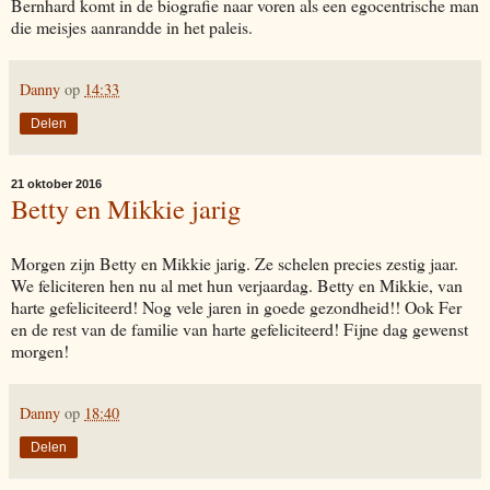
Bernhard komt in de biografie naar voren als een egocentrische man
die meisjes aanrandde in het paleis.
Danny
op
14:33
Delen
21 oktober 2016
Betty en Mikkie jarig
Morgen zijn Betty en Mikkie jarig. Ze schelen precies zestig jaar.
We feliciteren hen nu al met hun verjaardag. Betty en Mikkie, van
harte gefeliciteerd! Nog vele jaren in goede gezondheid!! Ook Fer
en de rest van de familie van harte gefeliciteerd! Fijne dag gewenst
morgen!
Danny
op
18:40
Delen