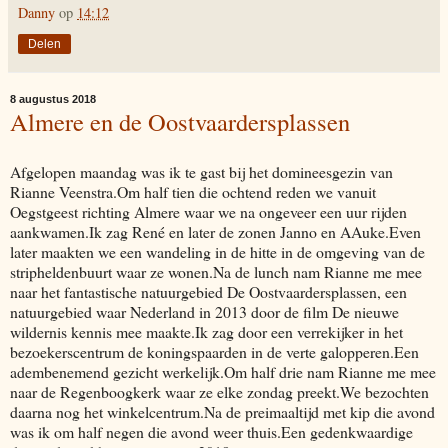
Danny
op
14:12
Delen
8 augustus 2018
Almere en de Oostvaardersplassen
Afgelopen maandag was ik te gast bij het domineesgezin van
Rianne Veenstra.Om half tien die ochtend reden we vanuit
Oegstgeest richting Almere waar we na ongeveer een uur rijden
aankwamen.Ik zag René en later de zonen Janno en AAuke.Even
later maakten we een wandeling in de hitte in de omgeving van de
stripheldenbuurt waar ze wonen.Na de lunch nam Rianne me mee
naar het fantastische natuurgebied De Oostvaardersplassen, een
natuurgebied waar Nederland in 2013 door de film De nieuwe
wildernis kennis mee maakte.Ik zag door een verrekijker in het
bezoekerscentrum de koningspaarden in de verte galopperen.Een
adembenemend gezicht werkelijk.Om half drie nam Rianne me mee
naar de Regenboogkerk waar ze elke zondag preekt.We bezochten
daarna nog het winkelcentrum.Na de preimaaltijd met kip die avond
was ik om half negen die avond weer thuis.Een gedenkwaardige