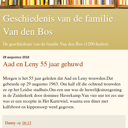
Geschiedenis van de familie
Van den Bos
De geschiedenis van de familie Van den Bos (1200-heden)
28 augustus 2018
Aad en Leny 55 jaar gehuwd
Morgen is het 55 jaar geleden dat Aad en Leny trouwden.Dat
gebeurde op 29 augustus 1963. Om half elf die ochtend trouwden
ze op het Leidse stadhuis.Om een uur was de huwelijksinzegening
in de Zuiderkerk door dominee Haverkamp.Van vier uur tot zes uur
was er een receptie in Het Karrewiel, waarna een diner met
kalfsborst en kippensoep werd gegeven.
Danny
op
16:13