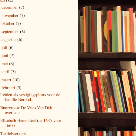
020
(82)
december
(7)
►
november
(7)
►
oktober
(7)
►
september
(6)
►
augustus
(6)
►
juli
(6)
►
juni
(7)
►
mei
(6)
►
april
(7)
►
maart
(10)
►
februari
(5)
▼
Leiden als vestigingsplaats voor de
familie Bordod...
Buurvrouw De Vries-Van Dijk
overleden
Elisabeth Hannotteel (ca 1635-voor
1667)
Textielwerkers