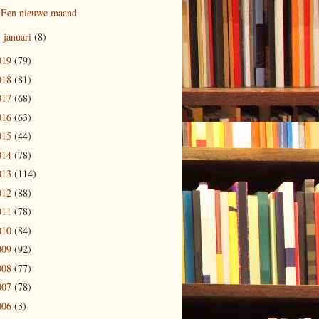
Een nieuwe maand
januari
(8)
►
019
(79)
018
(81)
017
(68)
016
(63)
015
(44)
014
(78)
013
(114)
012
(88)
011
(78)
010
(84)
009
(92)
008
(77)
007
(78)
006
(3)