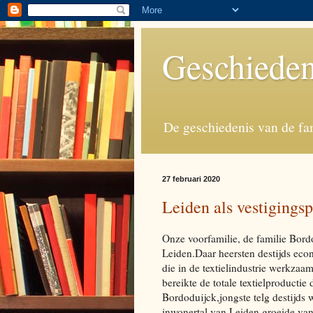
Geschieden
De geschiedenis van de fa
27 februari 2020
Leiden als vestigingsp
Onze voorfamilie, de familie Bord
Leiden.Daar heersten destijds ec
die in de textielindustrie werkz
bereikte de totale textielproducti
Bordoduijck,jongste telg destijds 
inwonertal van Leiden groeide va