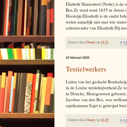
Eliabeth Hannotteel (Notte) is de
Bos.Ze werd rond 1635 in Artois 
Hooreijn.Elisabeth is de oudst b
weten namelijk niet met wie sta
schoonvader van Elisabeth.Hij mo
Gepost door
Danny
op
14:51
10 februari 2020
Textielwerkers
Leden van het geslacht Bordodui
in de Leidse textielnijverheid.Ze
in Douchy, Henegouwen geboren, w
Jacobus van den Bos, was wolkamm
sajetkammer.Sajet is getwijnd brei
Gepost door
Danny
op
16:25