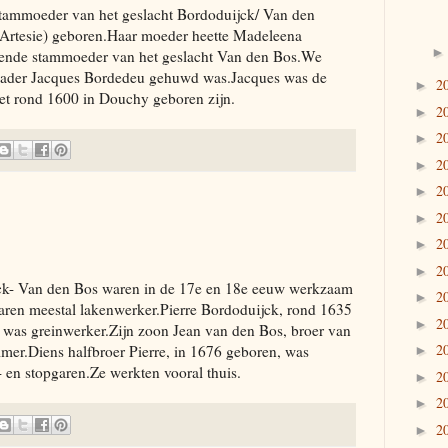
 stammoeder van het geslacht Bordoduijck/ Van den
(Artesie) geboren.Haar moeder heette Madeleena
ekende stammoeder van het geslacht Van den Bos.We
mvader Jacques Bordedeu gehuwd was.Jacques was de
2
►
et rond 1600 in Douchy geboren zijn.
2
►
2
►
2
►
2
►
2
►
2
►
2
►
jck- Van den Bos waren in de 17e en 18e eeuw werkzaam
2
►
 waren meestal lakenwerker.Pierre Bordoduijck, rond 1635
2
►
as greinwerker.Zijn zoon Jean van den Bos, broer van
2
er.Diens halfbroer Pierre, in 1676 geboren, was
►
- en stopgaren.Ze werkten vooral thuis.
2
►
2
►
2
►