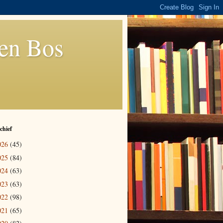
den Bos
chief
026
(45)
025
(84)
024
(63)
023
(63)
022
(98)
021
(65)