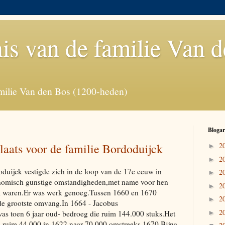
is van de familie Van 
milie Van den Bos (1200-heden)
Blogar
laats voor de familie Bordoduijck
2
►
2
►
oduijck vestigde zich in de loop van de 17e eeuw in
2
►
onomisch gunstige omstandigheden,met name voor hen
2
►
aam waren.Er was werk genoeg.Tussen 1660 en 1670
2
►
e de grootste omvang.In 1664 - Jacobus
2
was toen 6 jaar oud- bedroeg die ruim 144.000 stuks.Het
►
n ruim 44.000 in 1622 naar 70.000 omstreeks 1670.Bijna