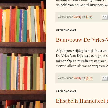
de helft van het aantal inwoners wa
Gepost door
Danny
op
13:43
19 februari 2020
Buurvrouw De Vries-V
Afgelopen vrijdag is mijn buurvr
De Vries-Van Dijk was een grote st
missen.Op de rouwkaart staat een 
sterven alleen als we ze vergeten.Al
Gepost door
Danny
op
09:14
14 februari 2020
Elisabeth Hannotteel 