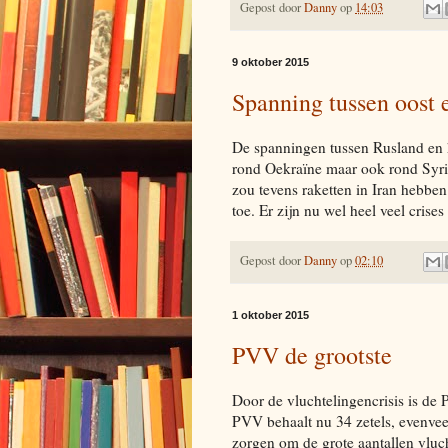
Gepost door
Danny
op
14:03
9 oktober 2015
Spanning tussen oost 
De spanningen tussen Rusland en h
rond Oekraïne maar ook rond Syri
zou tevens raketten in Iran hebbe
toe. Er zijn nu wel heel veel crises
Gepost door
Danny
op
02:10
1 oktober 2015
PVV de grootste
Door de vluchtelingencrisis is de 
PVV behaalt nu 34 zetels, evenv
zorgen om de grote aantallen vlu