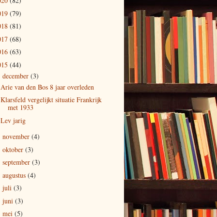
020
(82)
019
(79)
018
(81)
017
(68)
016
(63)
015
(44)
december
(3)
▼
Arie van den Bos 8 jaar overleden
Klarsfeld vergelijkt situatie Frankrijk
met 1933
Lev jarig
november
(4)
►
oktober
(3)
►
september
(3)
►
augustus
(4)
►
juli
(3)
►
juni
(3)
►
mei
(5)
►