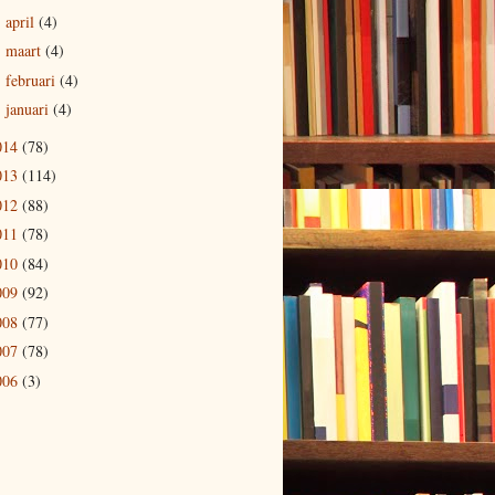
april
(4)
►
maart
(4)
►
februari
(4)
►
januari
(4)
►
014
(78)
013
(114)
012
(88)
011
(78)
010
(84)
009
(92)
008
(77)
007
(78)
006
(3)