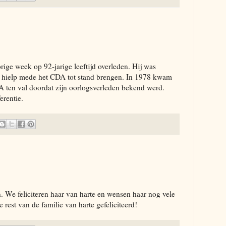
rige week op 92-jarige leeftijd overleden. Hij was
n hielp mede het CDA tot stand brengen. In 1978 kwam
CDA ten val doordat zijn oorlogsverleden bekend werd.
erentie.
. We feliciteren haar van harte en wensen haar nog vele
 rest van de familie van harte gefeliciteerd!