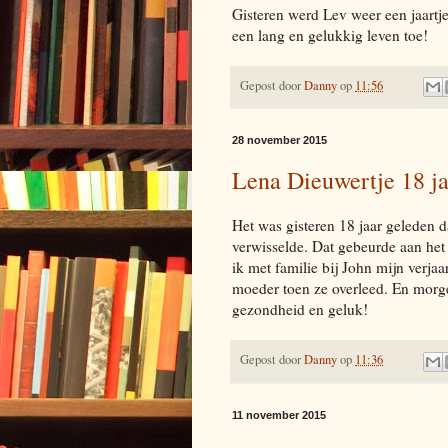
Gisteren werd Lev weer een jaartj
een lang en gelukkig leven toe!
Gepost door
Danny
op
11:56
28 november 2015
Lena Dieuwertje 18 j
Het was gisteren 18 jaar geleden d
verwisselde. Dat gebeurde aan het
ik met familie bij John mijn verjaa
moeder toen ze overleed. En morge
gezondheid en geluk!
Gepost door
Danny
op
11:36
11 november 2015