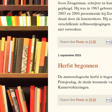
Joost Zwagerman, schrijver en kuns
gepleegd. Hij was in 1963 geboren.
2003 en 2004 presenteerde hij Zom
draait door als kunstcriticus. Hij 
verschillende zelfmoordpogingen.
niet verwerken.
Gepost door
Danny
op
13:28
1 september 2015
Herfst begonnen
De meteorologische herfst is beg
Prinsjesdag, de derde troonrede v
Kamerverkiezingen.
Gepost door
Danny
op
19:20