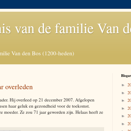
is van de familie Van 
milie Van den Bos (1200-heden)
Blogar
ar overleden
2
►
2
►
vader. Hij overleed op 21 december 2007. Afgelopen
2
►
sen haar geluk en gezondheid voor de toekomst.
2
►
 moeder. Ze zou 71 jaar geworden zijn. Helaas heeft ze
2
►
2
►