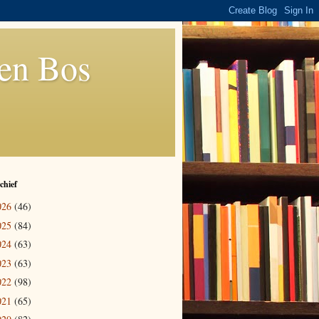
den Bos
chief
026
(46)
025
(84)
024
(63)
023
(63)
022
(98)
021
(65)