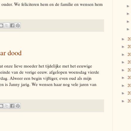
e ouder. We feliciteren hem en de familie en wensen hem
2
►
2
►
aar dood
2
►
2
►
at onze lieve moeder het tijdelijke met het eeuwige
2
►
 einde van de vorige eeuw. afgelopen woensdag vierde
2
rdag. Alweer een begin vijftiger, even oud als mijn
►
n is Janny jarig. We wensen haar nog vele jaren van
2
►
2
►
2
►