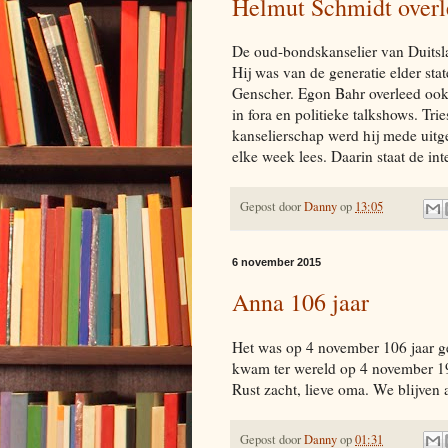
Helmut Schmidt over
De oud-bondskanselier van Duitsla
Hij was van de generatie elder st
Genscher. Egon Bahr overleed ook 
in fora en politieke talkshows. Tri
kanselierschap werd hij mede uitg
elke week lees. Daarin staat de inte
Gepost door
Danny
op
13:05
6 november 2015
Anna 106 jaar
Het was op 4 november 106 jaar 
kwam ter wereld op 4 november 190
Rust zacht, lieve oma. We blijven
Gepost door
Danny
op
01:31