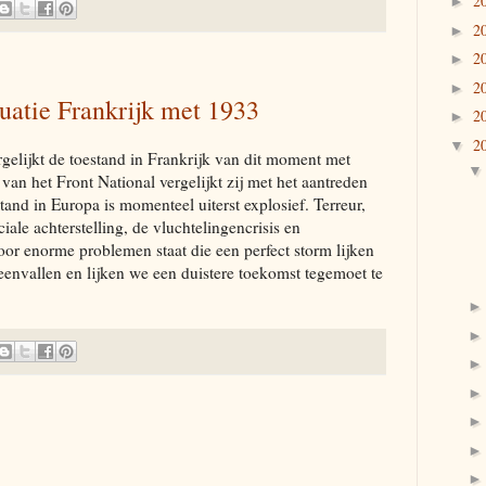
2
►
2
►
2
►
2
►
ituatie Frankrijk met 1933
2
►
2
▼
rgelijkt de toestand in Frankrijk van dit moment met
van het Front National vergelijkt zij met het aantreden
tand in Europa is momenteel uiterst explosief. Terreur,
ale achterstelling, de vluchtelingencrisis en
r enorme problemen staat die een perfect storm lijken
eenvallen en lijken we een duistere toekomst tegemoet te