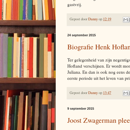
gastvrij.
Gepost door
Danny
op
12:19
24 september 2015
Biografie Henk Hofla
Ter gelegenheid van zijn negentigs
Hofland verschijnen. Er wordt mo
Juliana. En dan is ook nog eens 
eerste periode uit het leven van p
Gepost door
Danny
op
13:47
9 september 2015
Joost Zwagerman plee