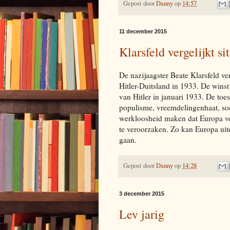
Gepost door
Danny
op
14:57
11 december 2015
Klarsfeld vergelijkt s
De nazijaagster Beate Klarsfeld ve
Hitler-Duitsland in 1933. De winst 
van Hitler in januari 1933. De toes
populisme, vreemdelingenhaat, soci
werkloosheid maken dat Europa voo
te veroorzaken. Zo kan Europa uit
gaan.
Gepost door
Danny
op
14:28
3 december 2015
Lev jarig