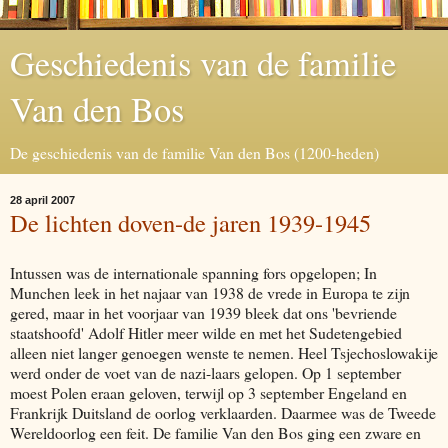
Geschiedenis van de familie
Van den Bos
De geschiedenis van de familie Van den Bos (1200-heden)
28 april 2007
De lichten doven-de jaren 1939-1945
Intussen was de internationale spanning fors opgelopen; In
Munchen leek in het najaar van 1938 de vrede in Europa te zijn
gered, maar in het voorjaar van 1939 bleek dat ons 'bevriende
staatshoofd' Adolf Hitler meer wilde en met het Sudetengebied
alleen niet langer genoegen wenste te nemen. Heel Tsjechoslowakije
werd onder de voet van de nazi-laars gelopen. Op 1 september
moest Polen eraan geloven, terwijl op 3 september Engeland en
Frankrijk Duitsland de oorlog verklaarden. Daarmee was de Tweede
Wereldoorlog een feit. De familie Van den Bos ging een zware en