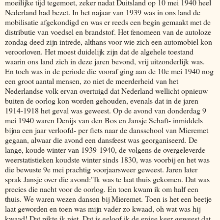
moeilijke tijd tegemoet, zeker nadat Duitsland op 10 mei 1940 heel
Nederland had bezet. In het najaar van 1939 was in ons land de
mobilisatie afgekondigd en was er reeds een begin gemaakt met de
distributie van voedsel en brandstof. Het fenomeen van de autoloze
zondag deed zijn intrede, althans voor wie zich een automobiel kon
veroorloven. Het moest duidelijk zijn dat de algehele toestand
waarin ons land zich in deze jaren bevond, vrij uitzonderlijk was.
En toch was in de periode die vooraf ging aan de 10e mei 1940 nog
een groot aantal mensen, zo niet de meerderheid van het
Nederlandse volk ervan overtuigd dat Nederland wellicht opnieuw
buiten de oorlog kon worden gehouden, evenals dat in de jaren
1914-1918 het geval was geweest. Op de avond van donderdag 9
mei 1940 waren Denijs van den Bos en Jansje Schaft- inmiddels
bijna een jaar verloofd- per fiets naar de dansschool van Mieremet
gegaan, alwaar die avond een dansfeest was georganiseerd. De
lange, koude winter van 1939-1940, de volgens de overgeleverde
weerstatistieken koudste winter sinds 1830, was voorbij en het was
die bewuste 9e mei prachtig voorjaarsweer geweest. Jaren later
sprak Jansje over die avond:"Ik was te laat thuis gekomen. Dat was
precies die nacht voor de oorlog. En toen kwam ik om half een
thuis. We waren wezen dansen bij Mieremet. Toen is het een beetje
laat geworden en toen was mijn vader zo kwaad, oh wat was hij
kwaad! Dat pikte ik niet. Dat is geloof ik de enige keer geweest dat