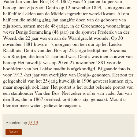
Vader Jan van den Bos(1814-1867) was 45 jaar en kuiper van
beroep toen zijn zoon Denijs op 12 november 1859, 's morgens om
half elf te Leiden aan de Middelstegracht ter wereld kwam. Al om
half een die middag ging Jan aangifte doen van de geboorte van
zijn zoon, samen met de 48-jarige, in de Groenesteeg woonachtige
wever Denijs Sommeling (48 jaar) en de sjouwer Frederik van der
Woerd, die 22 jaar was en aan de Waardgracht woonde. Op 30
november 1881 huwde - 's morgens om tien uur op het Leidse
Raadhuis- Denijs van den Bos op 22-jarige leeftijd met Suzanna
van Rooijen, die toen 21 jaar oud was. Denijs was toen sjouwer van
beroep.Het huwelijk was op 20 en 27 november 1881 voor de
hoofddeur van het Leidse raadhuis afgekondigd. Bijgaande foto is
voor 1913 -het jaar van overlijden van Denijs- genomen. Het zou ter
gelegenheid van het 25-jarig huwelijk in 1906 geweest kunnen zijn,
maar mogelijk ook later. Het portret is het oudst bekende portret van
een stamhouder Van den Bos. Niet zeker is of er van vader Jan van
den Bos, die in 1867 overleed, ooit foto's zijn gemaakt. Mocht u
hierover meer weten, gelieve te reageren.
Anoniem
op
15:19
Delen