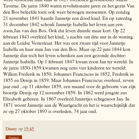
Taverne. De jaren 1840 waren revolutionaire jaren en het gezin Van
den Bos beleefde toen ook weer bewogen momenten. Op zondag
21 november 1841 baarde Jannetje een dood kind. En op zaterdag
31 december 1842 schonk Jannetje Isabella het leven aan een
zoon,Jan van den Bos. Ook dat leven duurde maar kort. Op 22
februari 1843 overleed het kind, 's nachts om drie uur in de woning
aan de Leidse Vestestraat. Het was een zware tijd voor Jannetje
Isabella en haar man Jan van den Bos. Maar op 22 juni 1844 kon
Jannetje dan toch het leven schenken aan een gezonde dochter:
Jannetje Isabella. Op 1 februari 1847 kwam zoon Jan ter wereld. In
de jaren 1850-1859 kwamen nog eens vier kinderen ter wereld:
Willem Frederik in 1850, Johannes Franciscus in 1852, Frederik in
1855 en Denijs in 1859. Maar Johannes Franciscus overleed, zeven
jaar oud , op 11 oktober 1859, een maand voor de geboorte van zijn
broertje Denijs op 12 november 1859. In 1862 werd jongste zus
Elizabeth geboren. In 1867 overleed Jannetjes echtgenoot Jan. In
1871 woont Jannetje aan de Waartgracht en het is waarschijnlijk dat
ze op 27 oktober 1893 is overleden, 74 jaar oud.
Danny
op
15:45
Delen