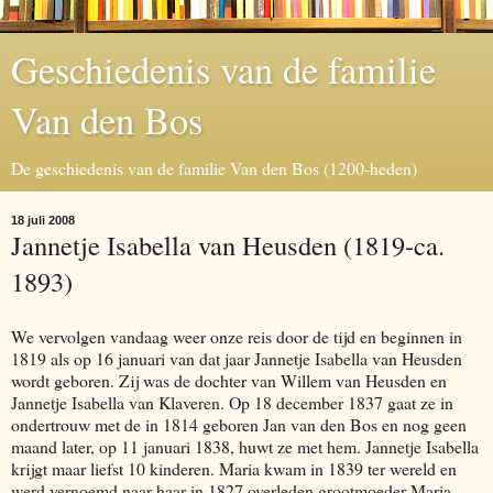
Geschiedenis van de familie
Van den Bos
De geschiedenis van de familie Van den Bos (1200-heden)
18 juli 2008
Jannetje Isabella van Heusden (1819-ca.
1893)
We vervolgen vandaag weer onze reis door de tijd en beginnen in
1819 als op 16 januari van dat jaar Jannetje Isabella van Heusden
wordt geboren. Zij was de dochter van Willem van Heusden en
Jannetje Isabella van Klaveren. Op 18 december 1837 gaat ze in
ondertrouw met de in 1814 geboren Jan van den Bos en nog geen
maand later, op 11 januari 1838, huwt ze met hem. Jannetje Isabella
krijgt maar liefst 10 kinderen. Maria kwam in 1839 ter wereld en
werd vernoemd naar haar in 1827 overleden grootmoeder Maria