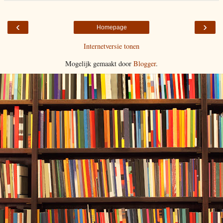
‹
›
Homepage
Internetversie tonen
Mogelijk gemaakt door
Blogger
.