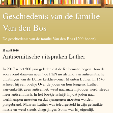
Geschiedenis van de familie
Van den Bos
De geschiedenis van de familie Van den Bos (1200-heden)
11 april 2016
Antisemitische uitspraken Luther
In 2017 is het 500 jaar geleden dat de Reformatie begon. Aan de
vooravond daarvan neemt de PKN nu afstand van antisemitische
uitlatingen van de Duitse kerkhervomer Maarten Luther. In 1543
schreef hij een boekje Over de joden en hun leugens. Luther,
aanvankelijk geen antisemiet, werd naarmate hij ouder werd, steeds
meer antisemitisch. In het boekje schrijft hij dat joden naar
werkkampen moesten en dat synagogen moesten worden
platgebrand. Maarten Luther was teleurgesteld in zijn gefnuikte
missie en werd steeds chagrijniger. Soms was hij eigenlijk