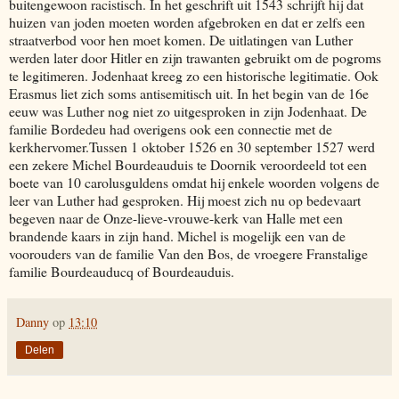
buitengewoon racistisch. In het geschrift uit 1543 schrijft hij dat
huizen van joden moeten worden afgebroken en dat er zelfs een
straatverbod voor hen moet komen. De uitlatingen van Luther
werden later door Hitler en zijn trawanten gebruikt om de pogroms
te legitimeren. Jodenhaat kreeg zo een historische legitimatie. Ook
Erasmus liet zich soms antisemitisch uit. In het begin van de 16e
eeuw was Luther nog niet zo uitgesproken in zijn Jodenhaat. De
familie Bordedeu had overigens ook een connectie met de
kerkhervomer.Tussen 1 oktober 1526 en 30 september 1527 werd
een zekere Michel Bourdeauduis te Doornik veroordeeld tot een
boete van 10 carolusguldens omdat hij enkele woorden volgens de
leer van Luther had gesproken. Hij moest zich nu op bedevaart
begeven naar de Onze-lieve-vrouwe-kerk van Halle met een
brandende kaars in zijn hand. Michel is mogelijk een van de
voorouders van de familie Van den Bos, de vroegere Franstalige
familie Bourdeauducq of Bourdeauduis.
Danny
op
13:10
Delen