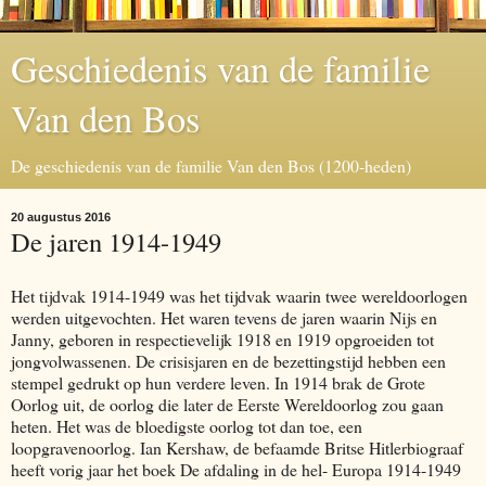
Geschiedenis van de familie
Van den Bos
De geschiedenis van de familie Van den Bos (1200-heden)
20 augustus 2016
De jaren 1914-1949
Het tijdvak 1914-1949 was het tijdvak waarin twee wereldoorlogen
werden uitgevochten. Het waren tevens de jaren waarin Nijs en
Janny, geboren in respectievelijk 1918 en 1919 opgroeiden tot
jongvolwassenen. De crisisjaren en de bezettingstijd hebben een
stempel gedrukt op hun verdere leven. In 1914 brak de Grote
Oorlog uit, de oorlog die later de Eerste Wereldoorlog zou gaan
heten. Het was de bloedigste oorlog tot dan toe, een
loopgravenoorlog. Ian Kershaw, de befaamde Britse Hitlerbiograaf
heeft vorig jaar het boek De afdaling in de hel- Europa 1914-1949